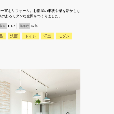
Kの一室をリフォーム。お部屋の形状や梁を活かしな
気のあるモダンな空間をつくりました。
取り
1LDK
築年数
47年
呂
洗面
トイレ
洋室
モダン