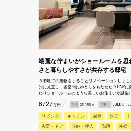
端麗な佇まいがショールームを思
さと暮らしやすさが共存する邸宅
３階建ての建物をまるごとリノベーションしました
的に見直し、各空間にゆとりをもたせた３LDKに
わりショールームのような美しいお住まいが誕生
6727
万円
面積
207.88㎡
間取り
5SLDK→3
リビング
キッチン
風呂
洗面
玄関・ドア
収納・押入
階段
外壁