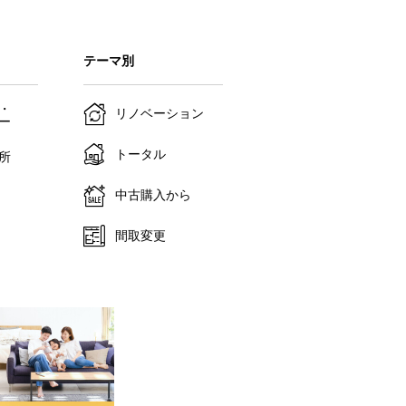
テーマ別
・
リノベーション
ー
トータル
所
中古購入から
間取変更