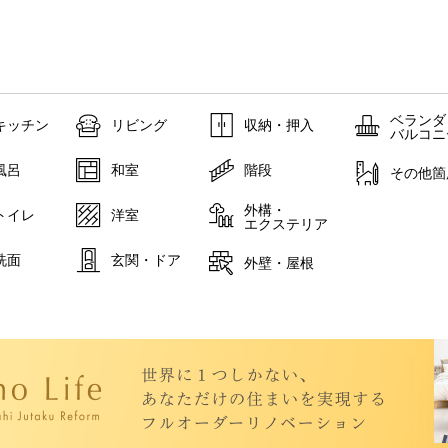
ベランダ
キッチン
リビング
収納・押入
バルコニ
風呂
和室
階段
その他箇
外構・
トイレ
洋室
エクステリア
洗面
玄関・ドア
外壁・屋根