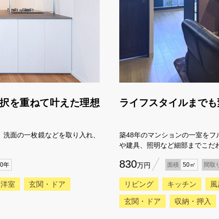
択を重ねて叶えた理想
ライフスタイルまでも
、洗面の一枚鏡などを取り入れ、
築48年のマンションの一室を
や建具、照明など細部までこだ
830
40年
万円
面積
50㎡
間取
洋室
玄関・ドア
リビング
キッチン
風
玄関・ドア
収納・押入