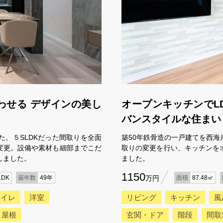
わせる デザインの美し
オープンキッチンでL
バンスタイルな住まい
。５SLDKだった間取りを全面
築50年鉄骨造の一戸建てを西
変更。設備や素材も細部までこだ
取りの変更を行い、キッチンを
しました。
ました。
1150
LDK
築年数
49年
万円
面積
87.48㎡
トイレ
洋室
リビング
キッチン
風
・屋根
玄関・ドア
階段
間取