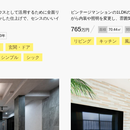
ウスとして活用するために全面リ
ビンテージマンションの1LD
かした仕上げで、センスのいいイ
がら内装や照明を変更し、雰囲
765
万円
面積
70.44㎡
間
43年
リビング
キッチン
風
室
玄関・ドア
シンプル
シック