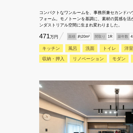
コンパクトなワンルームを、事務所兼セカンドハ
フォーム。モノトーンを基調に、素材の質感を活
ンダストリアル空間に生まれ変わりました。
471
万円
面積
約20m²
間取り
1R
築年数
キッチン
風呂
洗面
トイレ
洋
収納・押入
リノベーション
モダン