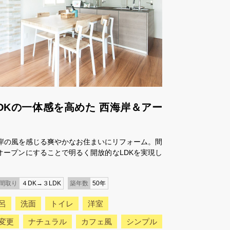
DKの一体感を高めた 西海岸＆アー
海岸の風を感じる爽やかなお住まいにリフォーム。間
オープンにすることで明るく開放的なLDKを実現し
間取り
４DK→３LDK
築年数
50年
呂
洗面
トイレ
洋室
変更
ナチュラル
カフェ風
シンプル