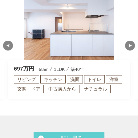
697
万円
58㎡
1LDK
築40年
リビング
キッチン
洗面
トイレ
洋室
玄関・ドア
中古購入から
ナチュラル