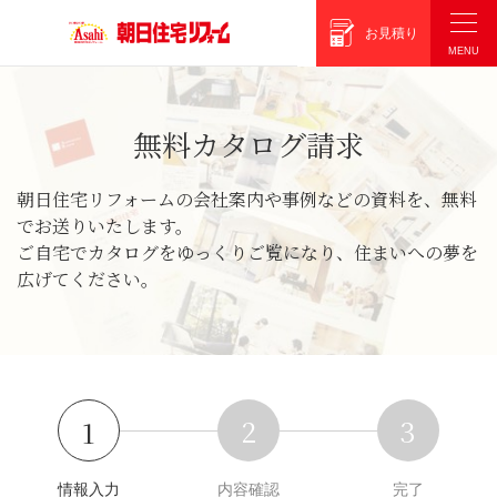
朝日住宅リフォーム
お見積り
無料カタログ請求
朝日住宅リフォームの会社案内や事例などの資料を、無料
でお送りいたします。
ご自宅でカタログをゆっくりご覧になり、住まいへの夢を
広げてください。
2
3
1
情報入力
内容確認
完了