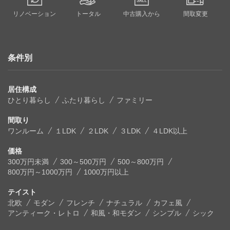
合であって，本人の同意を得ることが困難である場合。
リノベーション
トータル
中古購入から
間取変更
(6) 警察，検察，裁判所，消費者センター等公的機関等に
よって開示を求められた場合。
条件別
第6条（個人情報等の管理）
居住構成
当社は，個人情報保護法に基づき個人情報等を厳重に管理
ひとり暮らし
ふたり暮らし
ファミリー
し機密保持に努めるものとします。ただし，当社は，情報
の漏洩，消失，他者による改ざん等が完全に防止されるこ
間取り
とについてのユーザーに対する保証を一切行わないものと
ワンルーム
１LDK
２LDK
３LDK
４LDK以上
します。
価格
300万円未満
300～500万円
500～800万円
第7条（免責）
800万円～1000万円
1000万円以上
当社は，第三者によるユーザーの個人情報の取得があった
テイスト
場合でも，以下に該当する場合，一切責任を負いません。
北欧
モダン
フレンチ
ナチュラル
カフェ風
アンティーク・レトロ
和風・和モダン
シンプル
シック
(1) ユーザーが本サイトの機能又は別の手段を用いて第三