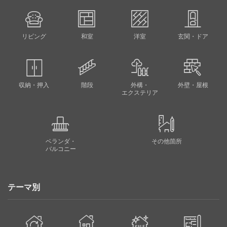
とにより，当事務所のクッキー等の使用を拒否することが
できます。ただし，クッキー等を無効にした場合，同ユー
ザーは，各サービスの利用状況を確認する等の際に，何ら
リビング
かの不具合が生じる可能性があることに注意する必要があ
和室
洋室
玄関・ドア
ります。
第5条（個人情報の第三者提供）
収納・押入
階段
外構・
外壁・屋根
エクステリア
当社は，収集した個人情報等を個人情報保護法に基づき第
三者に対して開示又は提供しないものとします。ただし，
以下の各号に該当する場合は，この限りではありません。
ベランダ・
その他箇所
(1) 本人の同意がある塀合
バルコニー
(2) 本人を識別することができない状態で統計的なデータ
として提供する場合
テーマ別
(3) 法令により開示が認められている場合。
(4) 法令により開示を求められた場合。
(5) 人の生命，身体又は財産の保護のために必要がある場