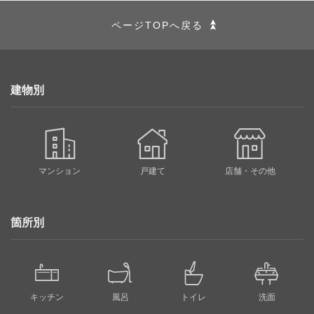
当社は，下記利用目的のための個人情報を，適法かつ公正
ページTOPへ戻る
な手段によって取得するものとし，ユーザーの意思に反す
る不正な入手を行わないものとします。
(1) ユーザーからのお問い合わせ・ご相談に対する回答・
建物別
返信をする場合。
(2) 本サイト内各規約等に違反する行為又はその恐れのあ
る行為を行ったユーザーに対して注意又は警告を行う場
合。
マンション
戸建て
店舗・その他
第4条（当社によるクッキー等の使用について）
クッキーはウェブサイトが利用者のブラウザにデータを送
箇所別
信する技術で、利用者のシステムに送信されたデータが保
存される場合もあります。本サイトにおいても、クッキー
を利用しているページがあります。
キッチン
ユーザーは，ブラウザの設定でクッキー等を無効にするこ
風呂
トイレ
洗面