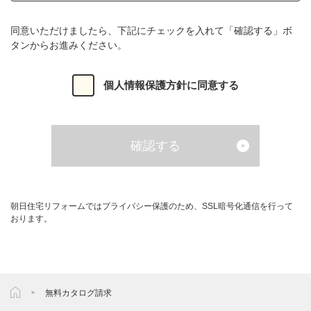
とします。
同意いただけましたら、下記にチェックを入れて「確認する」ボ
当社は，責任をもってユーザーの個人情報を保護するため
タンからお進みください。
の方針を以下のとおり定め，施策の実施・維持，それらの
継続的な改善を行います。当社は，個人情報保護に関する
個人情報保護方針に同意する
法令及びその他の規範を遵守します。
第2条（個人情報）
確認する
本個人情報保護方針において「個人情報」とは，個人情報
保護法にいう，生存する個人に関する情報であって，当該
情報に含まれる氏名，住所，電話番号，メールアドレス及
朝日住宅リフォームではプライバシー保護のため、SSL暗号化通信を行って
びその他の記述等により特定の個人を識別することができ
おります。
るもの（他の情報と容易に照合することができ，それによ
り特定の個人を識別することができることとなるものを含
む）をいいます。
第3条（個人情報の取得、利用目的）
無料カタログ請求