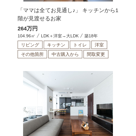
「ママは全てお見通し♪」 キッチンから1
階が見渡せるお家
264
万円
104.96㎡
LDK＋洋室→大LDK
築18年
リビング
キッチン
トイレ
洋室
その他箇所
中古購入から
間取変更