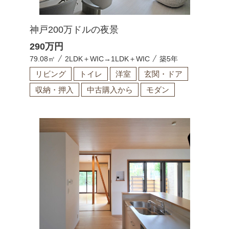
神戸200万ドルの夜景
290
万円
79.08㎡
2LDK＋WIC→1LDK＋WIC
築5年
リビング
トイレ
洋室
玄関・ドア
収納・押入
中古購入から
モダン