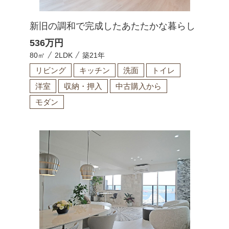
新旧の調和で完成したあたたかな暮らし
536
万円
80㎡
2LDK
築21年
リビング
キッチン
洗面
トイレ
洋室
収納・押入
中古購入から
モダン