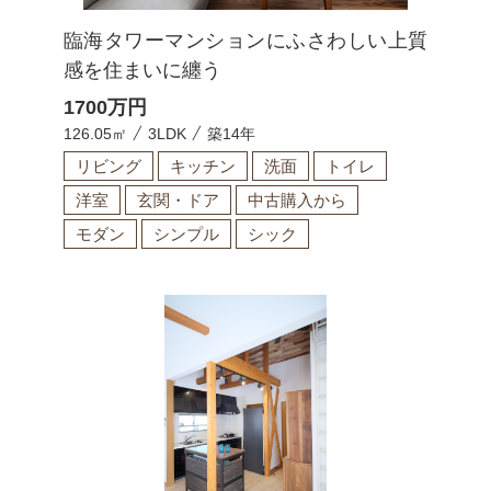
臨海タワーマンションにふさわしい上質
感を住まいに纏う
1700
万円
126.05㎡
3LDK
築14年
リビング
キッチン
洗面
トイレ
洋室
玄関・ドア
中古購入から
モダン
シンプル
シック