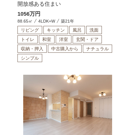
開放感ある住まい
1056
万円
88.65㎡
4LDK+W
築21年
リビング
キッチン
風呂
洗面
トイレ
和室
洋室
玄関・ドア
収納・押入
中古購入から
ナチュラル
シンプル