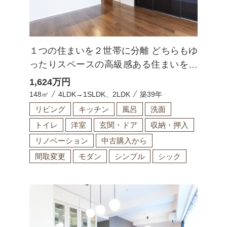
１つの住まいを２世帯に分離 どちらもゆ
ったりスペースの高級感ある住まいを実
現
1,624
万円
148㎡
4LDK→1SLDK、2LDK
築39年
リビング
キッチン
風呂
洗面
トイレ
洋室
玄関・ドア
収納・押入
リノベーション
中古購入から
間取変更
モダン
シンプル
シック