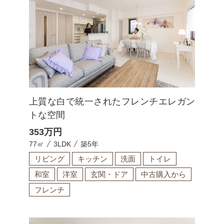
上質な白で統一されたフレンチエレガン
トな空間
353
万円
77㎡
3LDK
築5年
リビング
キッチン
洗面
トイレ
和室
洋室
玄関・ドア
中古購入から
フレンチ