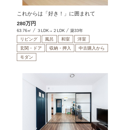
これからは「好き！」に囲まれて
280
万円
63.76㎡
３LDK→２LDK
築33年
リビング
風呂
和室
洋室
玄関・ドア
収納・押入
中古購入から
モダン