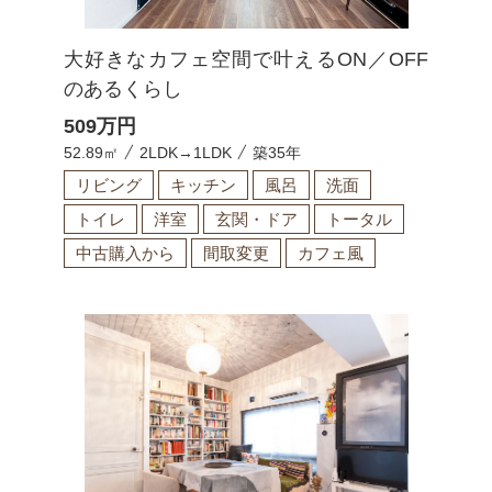
大好きなカフェ空間で叶えるON／OFF
のあるくらし
509
万円
52.89㎡
2LDK→1LDK
築35年
リビング
キッチン
風呂
洗面
トイレ
洋室
玄関・ドア
トータル
中古購入から
間取変更
カフェ風