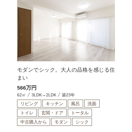
モダンでシック。大人の品格を感じる住
まい
566
万円
62㎡
3LDK→2LDK
築23年
リビング
キッチン
風呂
洗面
トイレ
玄関・ドア
トータル
中古購入から
モダン
シック