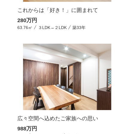
これからは「好き！」に囲まれて
280
万円
63.76㎡
３LDK→２LDK
築33年
広々空間へ込めたご家族への思い
988
万円