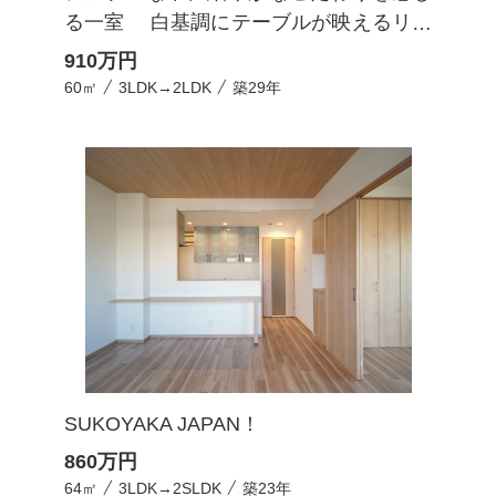
る一室 白基調にテーブルが映えるリビ
ング
910
万円
60㎡
3LDK→2LDK
築29年
SUKOYAKA JAPAN！
860
万円
64㎡
3LDK→2SLDK
築23年