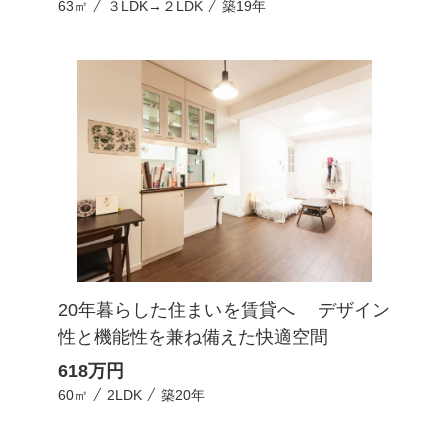
63㎡
３LDK→２LDK
築19年
20年暮らした住まいを賃貸へ デザイン
性と機能性を兼ね備えた快適空間
618
万円
60㎡
2LDK
築20年