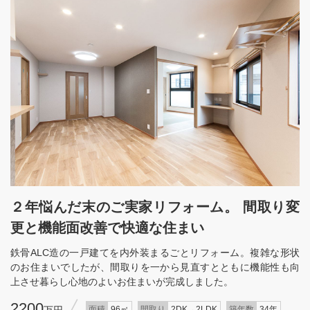
２年悩んだ末のご実家リフォーム。 間取り変
更と機能面改善で快適な住まい
鉄骨ALC造の一戸建てを内外装まるごとリフォーム。複雑な形状
のお住まいでしたが、間取りを一から見直すとともに機能性も向
上させ暮らし心地のよいお住まいが完成しました。
2200
万円
面積
96㎡
間取り
2DK→2LDK
築年数
34年