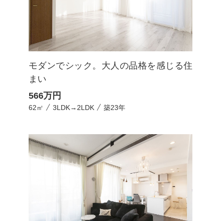
モダンでシック。大人の品格を感じる住
まい
566
万円
62㎡
3LDK→2LDK
築23年