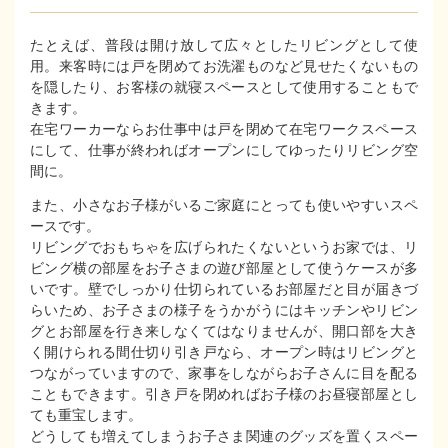
たとえば、普段は開け放して広々としたリビングとして使
用。来客時には戸を閉めてお洗濯ものなど見せたくないもの
を隠したり、お客様の就寝スペースとして使用することもで
きます。
在宅ワーカーならお仕事中は戸を閉めて在宅ワークスペース
にして、仕事が終わればオープンにしてゆったりリビング空
間に。
また、小さなお子様がいるご家庭にとっても使いやすいスペ
ースです。
リビングでおもちゃを広げられたくないというお家では、リ
ビング横の部屋をお子さまの遊び部屋として使うケースが多
いです。壁でしっかり仕切られているお部屋だと目が届きづ
らいため、お子さまの様子をうかがうにはキッチンやリビン
グとお部屋を行き来しなくてはなりませんが、開口部を大き
く開けられる間仕切り引き戸なら、オープン時はリビングと
つながっていますので、家事をしながらお子さんに目を配る
こともできます。引き戸を閉めればお子様のお昼寝部屋とし
ても重宝します。
どうしても増えてしまうお子さま関連のグッズを置くスペー