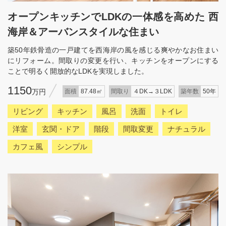
オープンキッチンでLDKの一体感を高めた 西
海岸＆アーバンスタイルな住まい
築50年鉄骨造の一戸建てを西海岸の風を感じる爽やかなお住まい
にリフォーム。間取りの変更を行い、キッチンをオープンにする
ことで明るく開放的なLDKを実現しました。
1150
万円
面積
87.48㎡
間取り
４DK→３LDK
築年数
50年
リビング
キッチン
風呂
洗面
トイレ
洋室
玄関・ドア
階段
間取変更
ナチュラル
カフェ風
シンプル