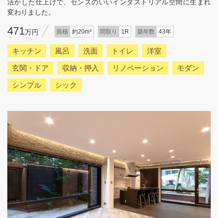
活かした仕上げで、センスのいいインダストリアル空間に生まれ
変わりました。
471
万円
面積
約20m²
間取り
1R
築年数
43年
キッチン
風呂
洗面
トイレ
洋室
玄関・ドア
収納・押入
リノベーション
モダン
シンプル
シック