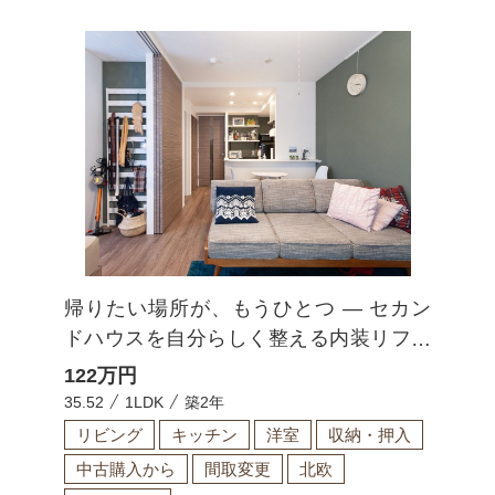
帰りたい場所が、もうひとつ ― セカン
ドハウスを自分らしく整える内装リフォ
ーム ―
122
万円
35.52
1LDK
築2年
リビング
キッチン
洋室
収納・押入
中古購入から
間取変更
北欧