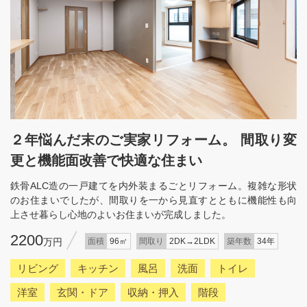
２年悩んだ末のご実家リフォーム。 間取り変
更と機能面改善で快適な住まい
鉄骨ALC造の一戸建てを内外装まるごとリフォーム。複雑な形状
のお住まいでしたが、間取りを一から見直すとともに機能性も向
上させ暮らし心地のよいお住まいが完成しました。
2200
万円
面積
96㎡
間取り
2DK→2LDK
築年数
34年
リビング
キッチン
風呂
洗面
トイレ
洋室
玄関・ドア
収納・押入
階段