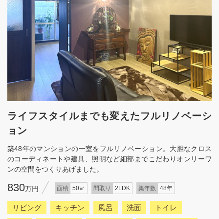
ライフスタイルまでも変えたフルリノベーシ
ョン
築48年のマンションの一室をフルリノベーション。大胆なクロス
のコーディネートや建具、照明など細部までこだわりオンリーワ
ンの空間をつくりあげました。
830
万円
面積
50㎡
間取り
2LDK
築年数
48年
リビング
キッチン
風呂
洗面
トイレ