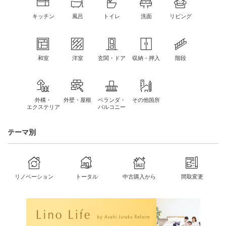
キッチン
風呂
トイレ
洗面
リビング
和室
洋室
玄関・ドア
収納・押入
階段
外構・
外壁・屋根
ベランダ・
その他箇所
エクステリア
バルコニー
テーマ別
リノベーション
トータル
中古購入から
間取変更