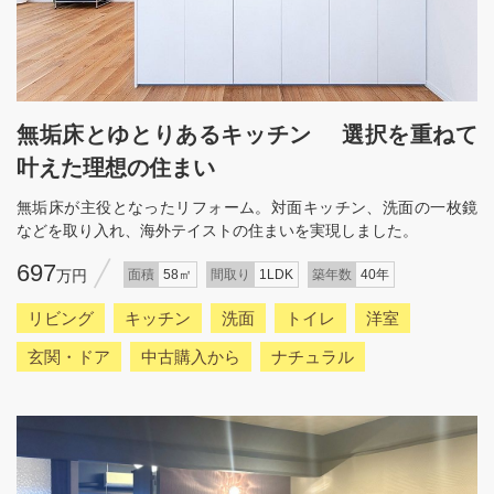
無垢床とゆとりあるキッチン 選択を重ねて
叶えた理想の住まい
無垢床が主役となったリフォーム。対面キッチン、洗面の一枚鏡
などを取り入れ、海外テイストの住まいを実現しました。
697
万円
面積
58㎡
間取り
1LDK
築年数
40年
リビング
キッチン
洗面
トイレ
洋室
玄関・ドア
中古購入から
ナチュラル