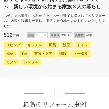
ム 新しい環境から始まる家族３人の暮らし
お子さまの誕生にあわせて中古の一戸建てを購入してのリフォー
ム。内装や設備を一新し、明るく居心地のよいお住まいとなりま
した。
812
万円
面積
135.8㎡
間取り
3SLDK
築年数
20年
リビング
キッチン
風呂
洗面
トイレ
和室
洋室
玄関・ドア
階段
トータル
モダン
シンプル
最新のリフォーム事例