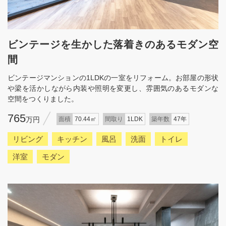
ビンテージを生かした落着きのあるモダン空
間
ビンテージマンションの1LDKの一室をリフォーム。お部屋の形状
や梁を活かしながら内装や照明を変更し、雰囲気のあるモダンな
空間をつくりました。
765
万円
面積
70.44㎡
間取り
1LDK
築年数
47年
リビング
キッチン
風呂
洗面
トイレ
洋室
モダン