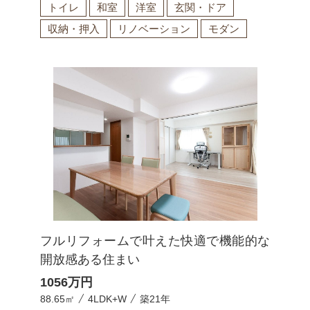
トイレ
和室
洋室
玄関・ドア
収納・押入
リノベーション
モダン
フルリフォームで叶えた快適で機能的な
開放感ある住まい
1056
万円
88.65㎡
4LDK+W
築21年