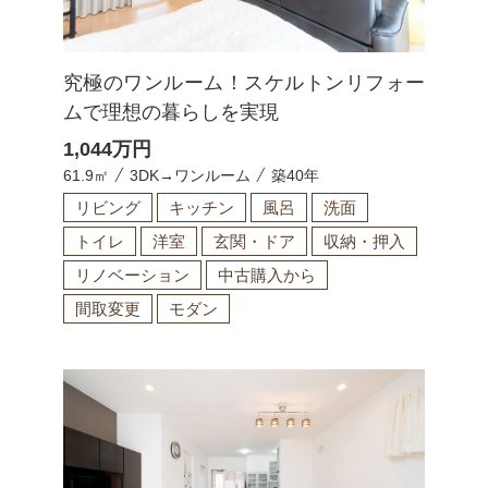
究極のワンルーム！スケルトンリフォー
ムで理想の暮らしを実現
1,044
万円
61.9㎡
3DK→ワンルーム
築40年
リビング
キッチン
風呂
洗面
トイレ
洋室
玄関・ドア
収納・押入
リノベーション
中古購入から
間取変更
モダン