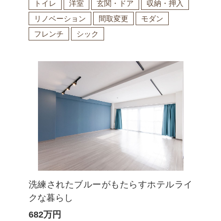
トイレ
洋室
玄関・ドア
収納・押入
リノベーション
間取変更
モダン
フレンチ
シック
洗練されたブルーがもたらすホテルライ
クな暮らし
682
万円