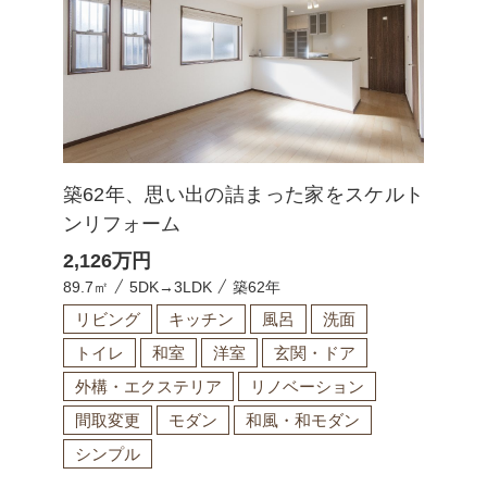
築62年、思い出の詰まった家をスケルト
ンリフォーム
2,126
万円
89.7㎡
5DK→3LDK
築62年
リビング
キッチン
風呂
洗面
トイレ
和室
洋室
玄関・ドア
外構・エクステリア
リノベーション
間取変更
モダン
和風・和モダン
シンプル