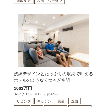
間取変更
和風・和モダン
洗練デザインとたっぷりの収納で叶える
ホテルのようなくつろぎ空間
1063
万円
92㎡
1K→３LDK
築14年
リビング
キッチン
風呂
洗面