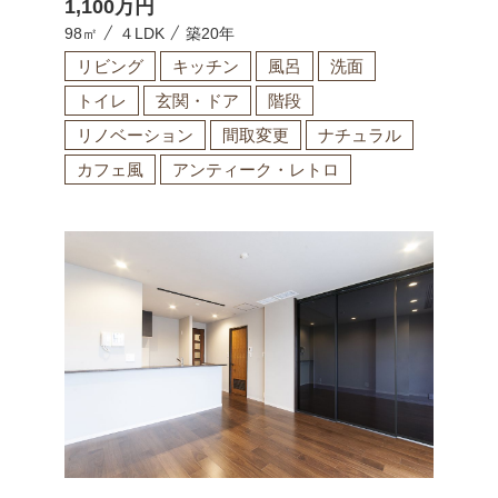
1,100
万円
98㎡
４LDK
築20年
リビング
キッチン
風呂
洗面
トイレ
玄関・ドア
階段
リノベーション
間取変更
ナチュラル
カフェ風
アンティーク・レトロ