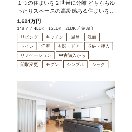
１つの住まいを２世帯に分離 どちらもゆ
ったりスペースの高級感ある住まいを実
現
1,624
万円
148㎡
4LDK→1SLDK、2LDK
築39年
リビング
キッチン
風呂
洗面
トイレ
洋室
玄関・ドア
収納・押入
リノベーション
中古購入から
間取変更
モダン
シンプル
シック