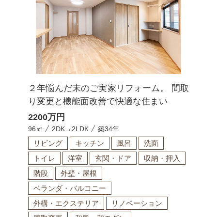
２年悩んだ末のご実家リフォーム。 間取
り変更と機能面改善で快適な住まい
2200
万円
96㎡
2DK→2LDK
築34年
リビング
キッチン
風呂
洗面
トイレ
洋室
玄関・ドア
収納・押入
階段
外壁・屋根
ベランダ・バルコニー
外構・エクステリア
リノベーション