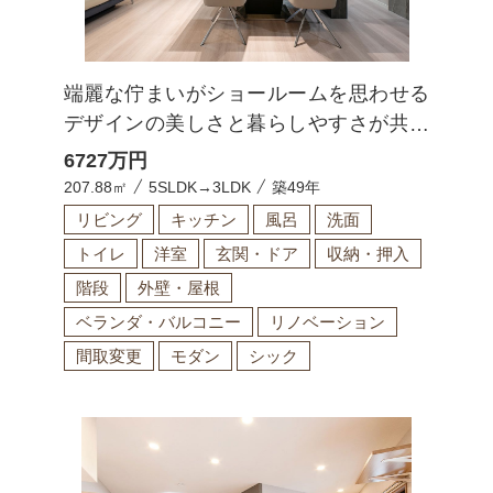
端麗な佇まいがショールームを思わせる
デザインの美しさと暮らしやすさが共存
する邸宅
6727
万円
207.88㎡
5SLDK→3LDK
築49年
リビング
キッチン
風呂
洗面
トイレ
洋室
玄関・ドア
収納・押入
階段
外壁・屋根
ベランダ・バルコニー
リノベーション
間取変更
モダン
シック