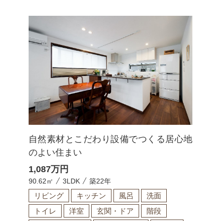
自然素材とこだわり設備でつくる居心地
のよい住まい
1,087
万円
90.62㎡
3LDK
築22年
リビング
キッチン
風呂
洗面
トイレ
洋室
玄関・ドア
階段