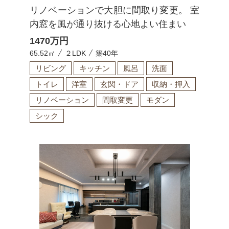
リノベーションで大胆に間取り変更。 室
内窓を風が通り抜ける心地よい住まい
1470
万円
65.52㎡
２LDK
築40年
リビング
キッチン
風呂
洗面
トイレ
洋室
玄関・ドア
収納・押入
リノベーション
間取変更
モダン
シック