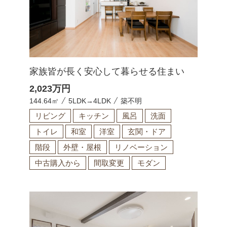
家族皆が長く安心して暮らせる住まい
2,023
万円
144.64㎡
5LDK→4LDK
築不明
リビング
キッチン
風呂
洗面
トイレ
和室
洋室
玄関・ドア
階段
外壁・屋根
リノベーション
中古購入から
間取変更
モダン