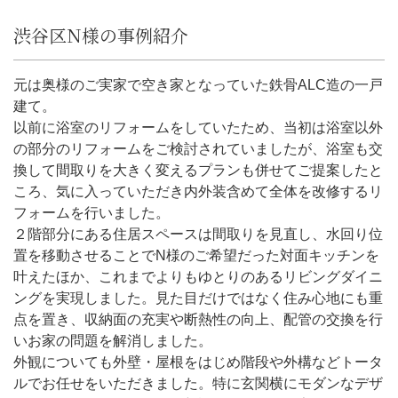
渋谷区N様の事例紹介
元は奥様のご実家で空き家となっていた鉄骨ALC造の一戸
建て。
以前に浴室のリフォームをしていたため、当初は浴室以外
の部分のリフォームをご検討されていましたが、浴室も交
換して間取りを大きく変えるプランも併せてご提案したと
ころ、気に入っていただき内外装含めて全体を改修するリ
フォームを行いました。
２階部分にある住居スペースは間取りを見直し、水回り位
置を移動させることでN様のご希望だった対面キッチンを
叶えたほか、これまでよりもゆとりのあるリビングダイニ
ングを実現しました。見た目だけではなく住み心地にも重
点を置き、収納面の充実や断熱性の向上、配管の交換を行
いお家の問題を解消しました。
外観についても外壁・屋根をはじめ階段や外構などトータ
ルでお任せをいただきました。特に玄関横にモダンなデザ