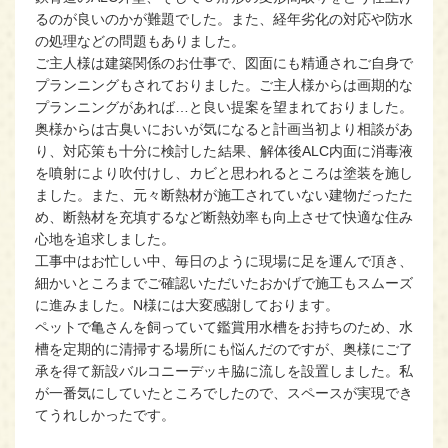
るのが良いのかが難題でした。また、経年劣化の対応や防水
の処理などの問題もありました。
ご主人様は建築関係のお仕事で、図面にも精通されご自身で
プランニングもされておりました。ご主人様からは画期的な
プランニングがあれば…と良い提案を望まれておりました。
奥様からは古臭いにおいが気になると計画当初より相談があ
り、対応策も十分に検討した結果、解体後ALC内面に消毒液
を噴射により吹付けし、カビと思われるところは塗装を施し
ました。また、元々断熱材が施工されていない建物だったた
め、断熱材を充填するなど断熱効率も向上させて快適な住み
心地を追求しました。
工事中はお忙しい中、毎日のように現場に足を運んで頂き、
細かいところまでご確認いただいたおかげで施工もスムーズ
に進みました。N様には大変感謝しております。
ペットで亀さんを飼っていて鑑賞用水槽をお持ちのため、水
槽を定期的に清掃する場所にも悩んだのですが、奥様にご了
承を得て新設バルコニーデッキ脇に流しを設置しました。私
が一番気にしていたところでしたので、スペースが実現でき
てうれしかったです。