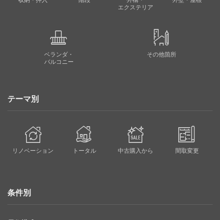
収納・押入
階段
外構・
外壁・屋根
エクステリア
ベランダ・
その他箇所
バルコニー
テーマ別
リノベーション
トータル
中古購入から
間取変更
条件別