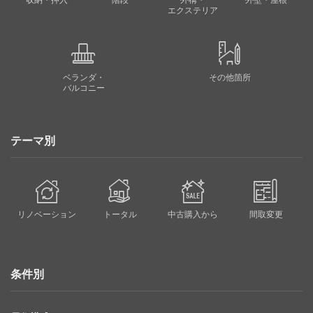
収納・押入
階段
外構・
外壁・屋根
エクステリア
ベランダ・
その他箇所
バルコニー
テーマ別
リノベーション
トータル
中古購入から
間取変更
条件別