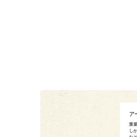
ア
重
し
な