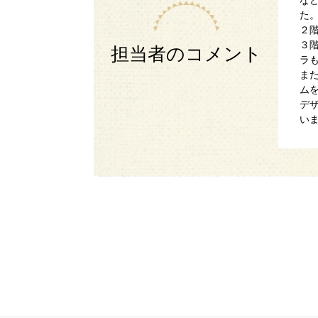
た
２
３
担当者のコメント
ラ
ま
ム
デ
い