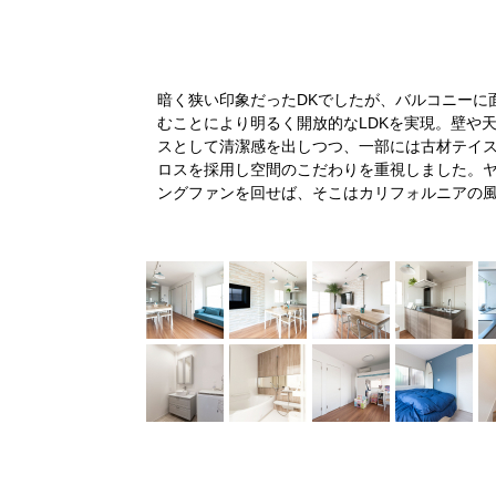
に、来客時はいつ
暗く狭い印象だったDKでしたが、バルコニーに
で、TV付きモニタ
むことにより明るく開放的なLDKを実現。壁や
モニターを見なが
スとして清潔感を出しつつ、一部には古材テイ
性が120％にUP
ロスを採用し空間のこだわりを重視しました。
ングファンを回せば、そこはカリフォルニアの