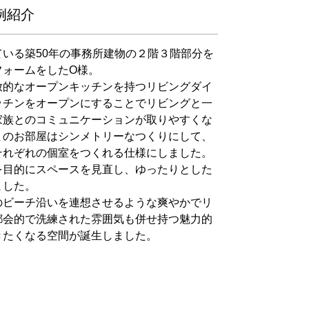
例紹介
いる築50年の事務所建物の２階３階部分を
フォームをしたO様。
放的なオープンキッチンを持つリビングダイ
ッチンをオープンにすることでリビングと一
家族とのコミュニケーションが取りやすくな
まのお部屋はシンメトリーなつくりにして、
それぞれの個室をつくれる仕様にしました。
を目的にスペースを見直し、ゆったりとした
ました。
のビーチ沿いを連想させるような爽やかでリ
都会的で洗練された雰囲気も併せ持つ魅力的
きたくなる空間が誕生しました。