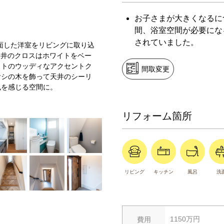
お子さまが大きくなるに
間、浴室空間が必要にな
されていました。
面した洋室をリビングに取り込
天井のクロスはホワイトをベー
ストのウッディなアクセントク
間取変更
ヤシの木を飾って天井のシーリ
風を感じる空間に。
リフォーム箇所
リビング
キッチン
風呂
洗
1150万円
費用