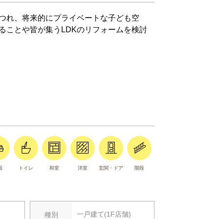
つれ、将来的にプライベートな子ども空
ることや皆が集うLDKのリフォームを検討
既存の窓にもう一枚イン
外気温の影響も受けない
隣への音漏れ対策、防犯
面
トイレ
和室
洋室
玄関・ドア
階段
一戸建て(1F店舗)
種別