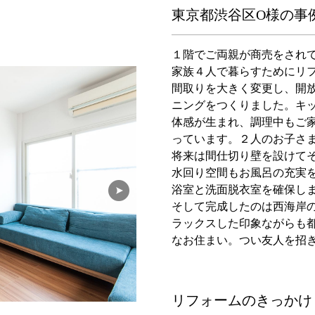
東京都渋谷区O様の事
１階でご両親が商売をされて
家族４人で暮らすためにリ
間取りを大きく変更し、開
ニングをつくりました。キ
体感が生まれ、調理中もご
っています。２人のお子さ
将来は間仕切り壁を設けて
水回り空間もお風呂の充実
浴室と洗面脱衣室を確保し
そして完成したのは西海岸
ラックスした印象ながらも
なお住まい。つい友人を招
リフォームのきっかけ