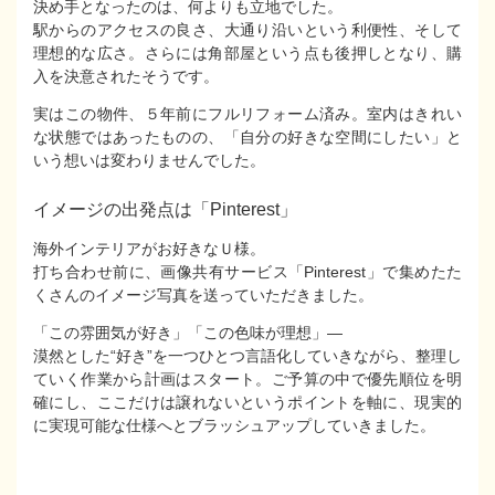
決め手となったのは、何よりも立地でした。
駅からのアクセスの良さ、大通り沿いという利便性、そして
理想的な広さ。さらには角部屋という点も後押しとなり、購
入を決意されたそうです。
実はこの物件、５年前にフルリフォーム済み。室内はきれい
な状態ではあったものの、「自分の好きな空間にしたい」と
いう想いは変わりませんでした。
イメージの出発点は「Pinterest」
海外インテリアがお好きなＵ様。
打ち合わせ前に、画像共有サービス「Pinterest」で集めたた
くさんのイメージ写真を送っていただきました。
「この雰囲気が好き」「この色味が理想」―
漠然とした“好き”を一つひとつ言語化していきながら、整理し
ていく作業から計画はスタート。ご予算の中で優先順位を明
確にし、ここだけは譲れないというポイントを軸に、現実的
に実現可能な仕様へとブラッシュアップしていきました。