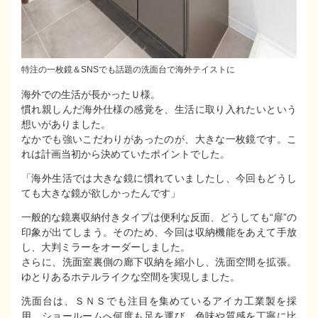
特注の一枚鏡＆SNSでも話題の洗面台で海外テイストに
海外での生活が長かったＵ様。
慣れ親しんだ海外仕様の感覚を、生活に取り入れたいという
想いがありました。
なかでも強いこだわりがあったのが、大きな一枚鏡です。こ
れは計画当初から決めていたポイントでした。
「海外生活では大きな鏡に慣れていましたし、今回もどうし
ても大きな鏡が欲しかったんです」
一般的な鏡裏収納付きタイプは便利な反面、どうしても“扉”の
印象が出てしまう。そのため、今回は収納機能をあえて手放
し、大判ミラーをオーダーしました。
さらに、洗面室裏側の廊下収納を縮小し、洗面空間を拡張。
ゆとりあるホテルライクな空間を実現しました。
洗面台は、ＳＮＳでも注目を集めているアイカ工業製を採
用。ショールームへ何度も足を運び、色味や質感を丁寧に比