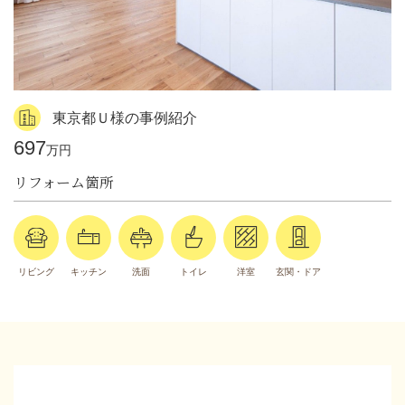
東京都Ｕ様の事例紹介
697
万円
リフォーム箇所
リビング
キッチン
洗面
トイレ
洋室
玄関・ドア