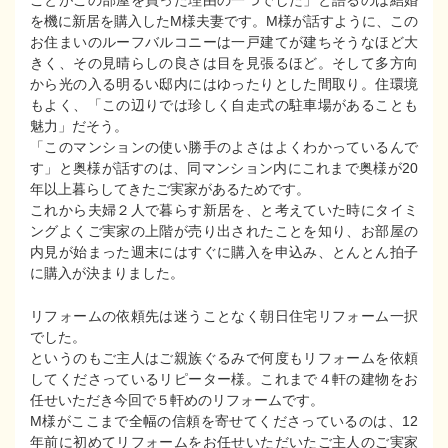
ことがこの部屋を買った理由の一つでした」と語るのは結婚
を機に新居を購入したM様夫妻です。M様が話すように、この
お住まいのルーフバルコニーは一戸建てが建ちそうなほど大
きく、その見晴らしの良さは目を見張るほど。そして多方向
から光の入る明るい邸内にはゆったりとした間取り。住環境
もよく、「この辺りでは珍しく自走式の駐車場があることも
魅力」だそう。
「このマンションの使い勝手のよさはよくわかっているんで
す」と奥様が話すのは、同マンション内にこれまで奥様が20
年以上暮らしてきたご実家があるためです。
これから夫婦２人で暮らす新居を、と考えていた時にタイミ
ングよくご実家の上階が売り出されたことを知り、お部屋の
内見が始まった週末にはすぐに購入を申込み、とんとん拍子
に購入が決まりました。
リフォームの依頼先は迷うことなく朝日住宅リフォーム一択
でした。
というのもご主人はご親族ぐるみで何度もリフォームを依頼
してくださっているリピーター様。これまで４軒の建物をお
任せいただき今回で５軒めのリフォームです。
M様がここまで全幅の信頼を寄せてくださっているのは、12
年前に初めてリフォームをお任せいただいたご主人のご実家