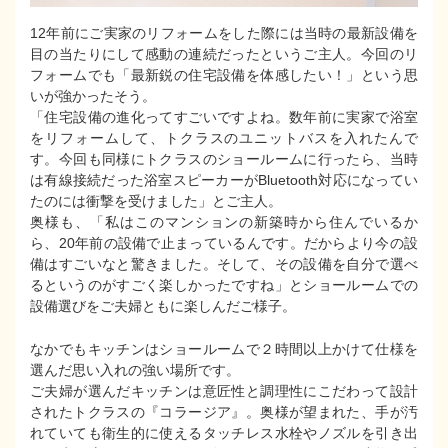
12年前にご実家のリフォームをした際には当時の最新設備を
目の当たりにして感動の連続だったというご主人。今回のリ
フォームでも「最新鋭の住宅設備を体感したい！」という思
いが強かったそう。
「住宅設備の進化ってすごいですよね。数年前に実家で浴室
をリフォームして、トクラスのユニットバスを入れたんで
す。今回も同様にトクラスのショールームに行ったら、当時
は有線接続だった浴室スピーカーがBluetooth対応になってい
たのには衝撃を受けました」とご主人。
奥様も、「私はこのマンションの新築時から住んでいるか
ら、20年前の設備で止まっているんです。だからより今の設
備はすごいなと驚きました。そして、その設備を自分で選べ
るというのがすごく楽しかったですね」とショールームでの
設備選びをご夫婦ともに楽しんだご様子。
なかでもキッチンはショールームで２時間以上かけて仕様を
選んだ思い入れの強い場所です。
ご夫婦が選んだキッチンは意匠性と調理性にこだわって設計
されたトクラスの『コラージア』。奥様が望まれた、手が汚
れていても衛生的に使えるタッチレス水栓やノズルを引き出