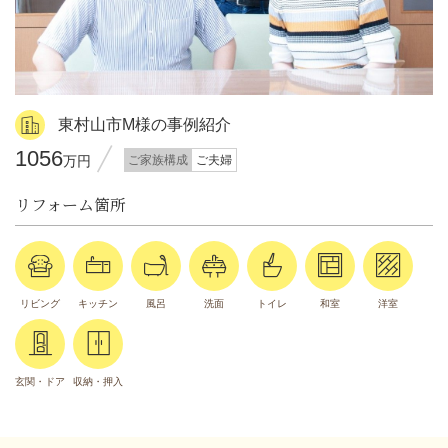
東村山市M様の事例紹介
1056
万円
ご家族構成
ご夫婦
リフォーム箇所
リビング
キッチン
風呂
洗面
トイレ
和室
洋室
玄関・ドア
収納・押入