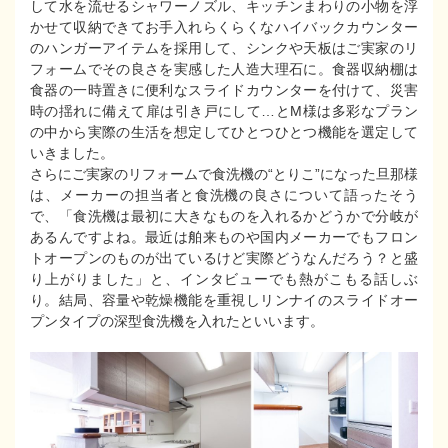
して水を流せるシャワーノズル、キッチンまわりの小物を浮
かせて収納できてお手入れらくらくなハイバックカウンター
のハンガーアイテムを採用して、シンクや天板はご実家のリ
フォームでその良さを実感した人造大理石に。食器収納棚は
食器の一時置きに便利なスライドカウンターを付けて、災害
時の揺れに備えて扉は引き戸にして…とM様は多彩なプラン
の中から実際の生活を想定してひとつひとつ機能を選定して
いきました。
さらにご実家のリフォームで食洗機の“とりこ”になった旦那様
は、メーカーの担当者と食洗機の良さについて語ったそう
で、「食洗機は最初に大きなものを入れるかどうかで分岐が
あるんですよね。最近は舶来ものや国内メーカーでもフロン
トオープンのものが出ているけど実際どうなんだろう？と盛
り上がりました」と、インタビューでも熱がこもる話しぶ
り。結局、容量や乾燥機能を重視しリンナイのスライドオー
プンタイプの深型食洗機を入れたといいます。