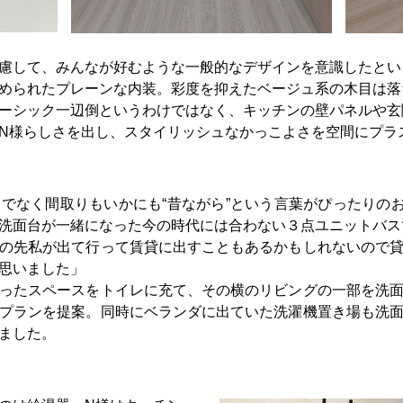
慮して、みんなが好むような一般的なデザインを意識したとい
められたプレーンな内装。彩度を抑えたベージュ系の木目は落
ーシック一辺倒というわけではなく、キッチンの壁パネルや玄
N様らしさを出し、スタイリッシュなかっこよさを空間にプラ
でなく間取りもいかにも“昔ながら”という言葉がぴったりの
洗面台が一緒になった今の時代には合わない３点ユニットバス
の先私が出て行って賃貸に出すこともあるかもしれないので
思いました」
ったスペースをトイレに充て、その横のリビングの一部を洗
プランを提案。同時にベランダに出ていた洗濯機置き場も洗
ました。