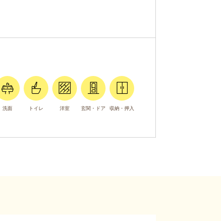
洗面
トイレ
洋室
玄関・ドア
収納・押入