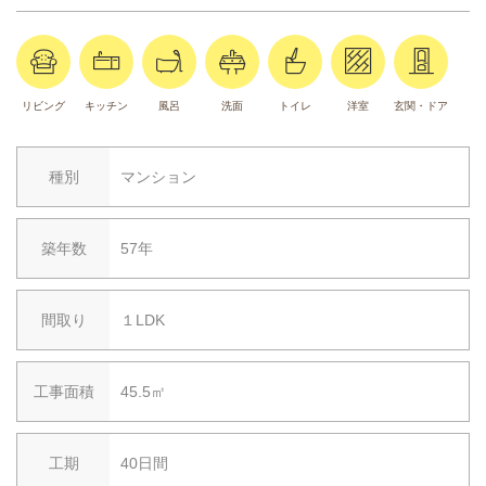
リビング
キッチン
風呂
洗面
トイレ
洋室
玄関・ドア
種別
マンション
築年数
57年
間取り
１LDK
工事面積
45.5㎡
工期
40日間