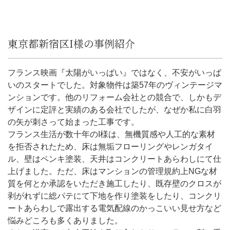
東京都新宿区I様の事例紹介
フランス映画『太陽がいっぱい』ではなく、不安がいっぱ
いのスタートでした。対象物件は築57年のヴィンテージマ
ンションです。他のリフォーム会社との競合で、しかもデ
ザインに定評と実績のある会社でしたが、なぜか私に白羽
の矢が刺さって始まった工事です。
フランス生活が数十年のI様は、無機質感や人工的な素材
を拒否されたため、床は無垢フローリングやレンガタイ
ル、壁はペンキ塗装、天井はコンクリートあらわしにて仕
上げました。ただ、床はマンションの管理規約上NGな材
質を何とか承認をいただき施工したり、既存壁のクロスが
剥がれずに総パテにて下地を作り塗装をしたり、コンクリ
ートあらわしで露出する電気配線のかっこいい見せ方など
悩みどころも多くありました。