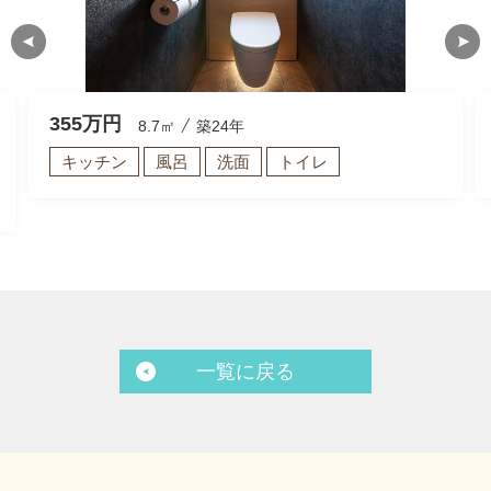
355
万円
8.7㎡
築24年
キッチン
風呂
洗面
トイレ
一覧に戻る