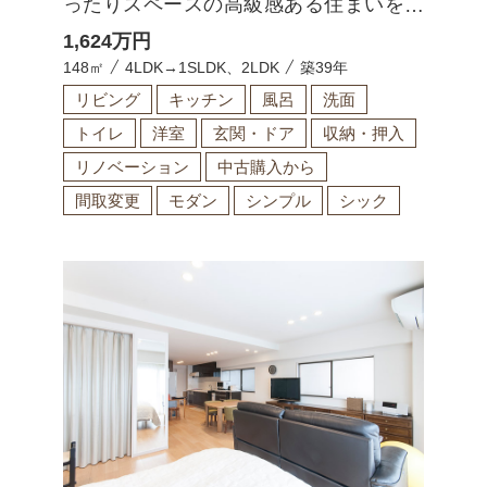
ったりスペースの高級感ある住まいを実
現
1,624
万円
148㎡
4LDK→1SLDK、2LDK
築39年
リビング
キッチン
風呂
洗面
トイレ
洋室
玄関・ドア
収納・押入
リノベーション
中古購入から
間取変更
モダン
シンプル
シック