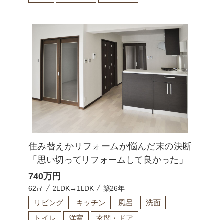
住み替えかリフォームか悩んだ末の決断
「思い切ってリフォームして良かった」
740
万円
62㎡
2LDK→1LDK
築26年
リビング
キッチン
風呂
洗面
トイレ
洋室
玄関・ドア