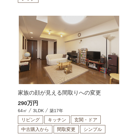
家族の顔が見える間取りへの変更
290
万円
64㎡
3LDK
築17年
リビング
キッチン
玄関・ドア
中古購入から
間取変更
シンプル