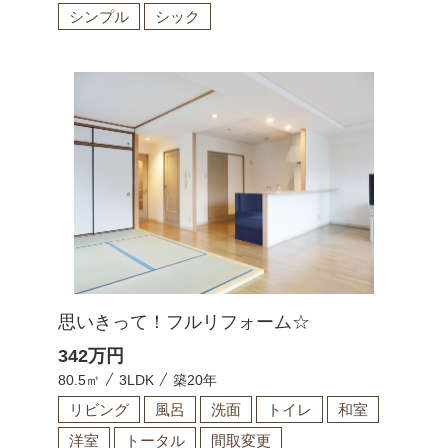
シンプル
シック
思いきって！フルリフォーム☆
342
万円
80.5㎡
3LDK
築20年
リビング
風呂
洗面
トイレ
和室
洋室
トータル
間取変更