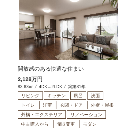
開放感のある快適な住まい
2,128
万円
83.63㎡
4DK→2LDK
築築31年
リビング
キッチン
風呂
洗面
トイレ
洋室
玄関・ドア
外壁・屋根
外構・エクステリア
リノベーション
中古購入から
間取変更
モダン