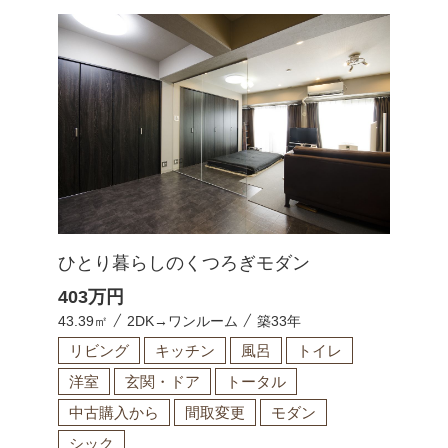
ひとり暮らしのくつろぎモダン
403
万円
43.39㎡
2DK→ワンルーム
築33年
リビング
キッチン
風呂
トイレ
洋室
玄関・ドア
トータル
中古購入から
間取変更
モダン
シック