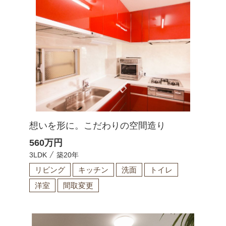
想いを形に。こだわりの空間造り
560
万円
3LDK
築20年
リビング
キッチン
洗面
トイレ
洋室
間取変更