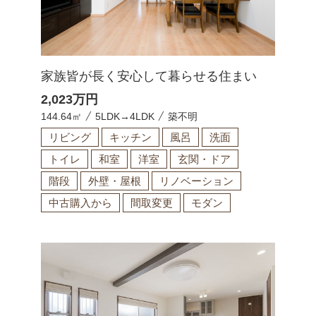
家族皆が長く安心して暮らせる住まい
2,023
万円
144.64㎡
5LDK→4LDK
築不明
リビング
キッチン
風呂
洗面
トイレ
和室
洋室
玄関・ドア
階段
外壁・屋根
リノベーション
中古購入から
間取変更
モダン