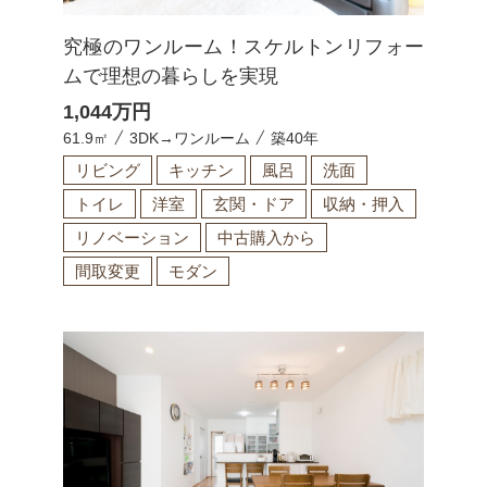
究極のワンルーム！スケルトンリフォー
ムで理想の暮らしを実現
1,044
万円
61.9㎡
3DK→ワンルーム
築40年
リビング
キッチン
風呂
洗面
トイレ
洋室
玄関・ドア
収納・押入
リノベーション
中古購入から
間取変更
モダン