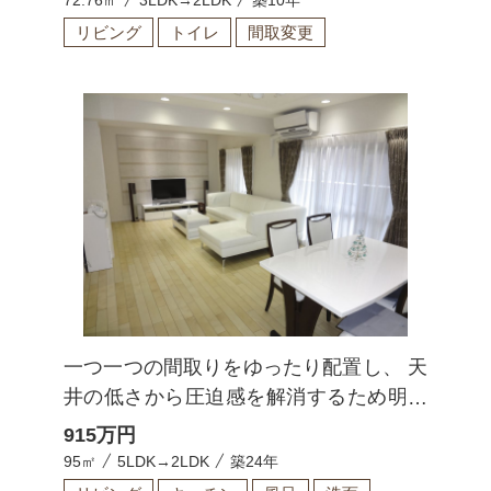
リビング
トイレ
間取変更
一つ一つの間取りをゆったり配置し、 天
井の低さから圧迫感を解消するため明る
い色調に
915
万円
95㎡
5LDK→2LDK
築24年