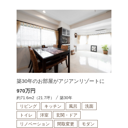
築30年のお部屋がアジアンリゾートに
970
万円
約71.6m2（21.7坪）
築30年
リビング
キッチン
風呂
洗面
トイレ
洋室
玄関・ドア
リノベーション
間取変更
モダン