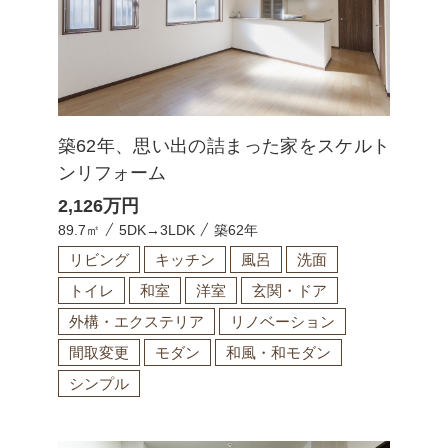
築62年、思い出の詰まった家をスケルト
ンリフォーム
2,126
万円
89.7㎡
5DK→3LDK
築62年
リビング
キッチン
風呂
洗面
トイレ
和室
洋室
玄関・ドア
外構・エクステリア
リノベーション
間取変更
モダン
和風・和モダン
シンプル