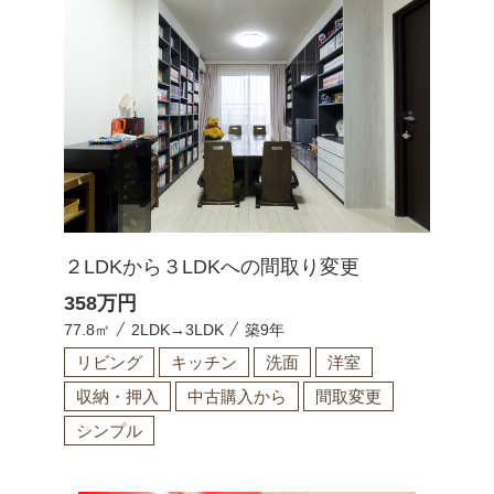
２LDKから３LDKへの間取り変更
358
万円
77.8㎡
2LDK→3LDK
築9年
リビング
キッチン
洗面
洋室
収納・押入
中古購入から
間取変更
シンプル