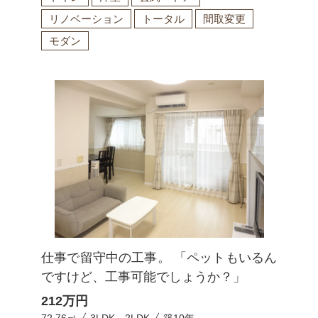
リノベーション
トータル
間取変更
モダン
仕事で留守中の工事。 「ペットもいるん
ですけど、工事可能でしょうか？」
212
万円
72.76㎡
3LDK→2LDK
築10年