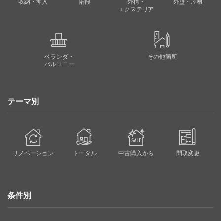
収納・押入
階段
外構・
外壁・屋根
エクステリア
ベランダ・
その他箇所
バルコニー
テーマ別
リノベーション
トータル
中古購入から
間取変更
条件別