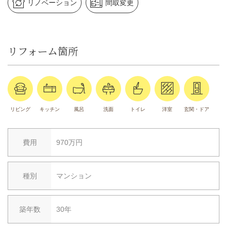
リノベーション
間取変更
リフォーム箇所
リビング
キッチン
風呂
洗面
トイレ
洋室
玄関・ドア
費用
970万円
種別
マンション
築年数
30年