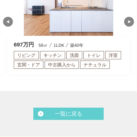
697
万円
58㎡
1LDK
築40年
リビング
キッチン
洗面
トイレ
洋室
玄関・ドア
中古購入から
ナチュラル
一覧に戻る