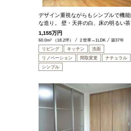
デザイン重視ながらもシンプルで機能
な造り。 壁・天井の白、床の明るい茶
で清潔感と明るさを。
1,155
万円
60.0m² （18.2坪）
２世帯→1LDK
築37年
リビング
キッチン
洗面
リノベーション
間取変更
ナチュラル
シンプル