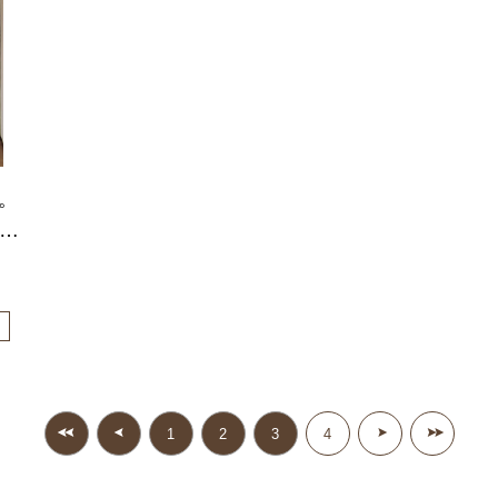
。
も
1
2
3
4