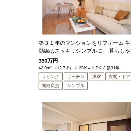
築３１年のマンションをリフォーム 生
動線はスッキリシンプルに！ 暮らしや
い空間の実現
350
万円
42.0m² （12.7坪）
2DK→1LDK
築31年
リビング
キッチン
洋室
玄関・ドア
間取変更
シンプル