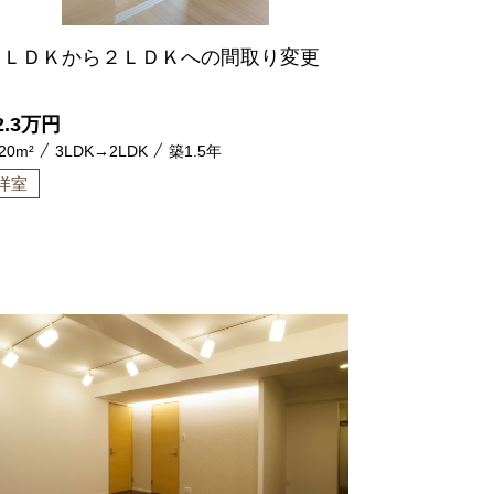
３ＬＤＫから２ＬＤＫへの間取り変更
2.3
万円
20m²
3LDK→2LDK
築1.5年
洋室