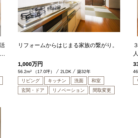
活
リフォームからはじまる家族の繋がり。
す
1,000
万円
3
56.2m² （17.0坪）
2LDK
築32年
4
リビング
キッチン
洗面
和室
玄関・ドア
リノベーション
間取変更