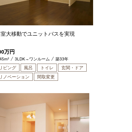
浴室大移動でユニットバスを実現
00
万円
45m²
3LDK→ワンルーム
築33年
リビング
風呂
トイレ
玄関・ドア
リノベーション
間取変更