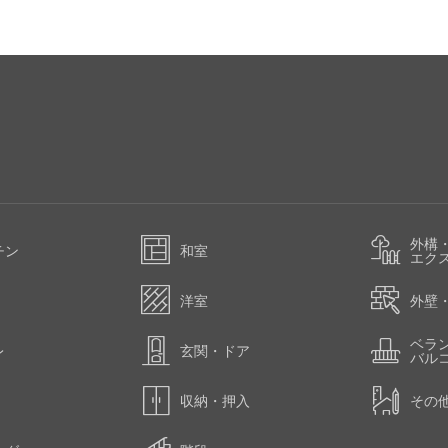
外構
チン
和室
エク
洋室
外壁
ベラ
レ
玄関・ドア
バル
収納・押入
その