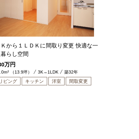
３Ｋから１ＬＤＫに間取り変更 快適な一
人暮らし空間
30
万円
6.0m² （13.9坪）
3K→1LDK
築32年
リビング
キッチン
洋室
間取変更