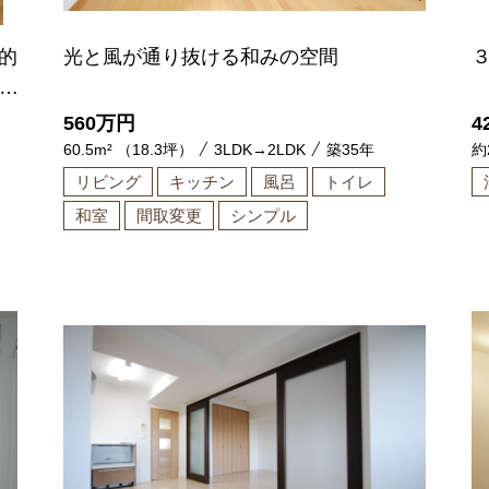
的
光と風が通り抜ける和みの空間
色
560
万円
4
60.5m² （18.3坪）
3LDK→2LDK
築35年
約
リビング
キッチン
風呂
トイレ
和室
間取変更
シンプル