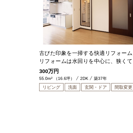
古びた印象を一掃する快適リフォーム
リフォームは水回りを中心に、狭くて
機能的に。
300
万円
55.0m² （16.6坪）
2DK
築37年
リビング
洗面
玄関・ドア
間取変更