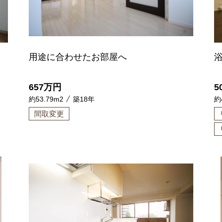
用途に合わせたお部屋へ
657
万円
5
約53.79m2
築18年
約
間取変更