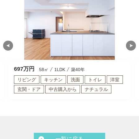
697
万円
58㎡
1LDK
築40年
リビング
キッチン
洗面
トイレ
洋室
玄関・ドア
中古購入から
ナチュラル