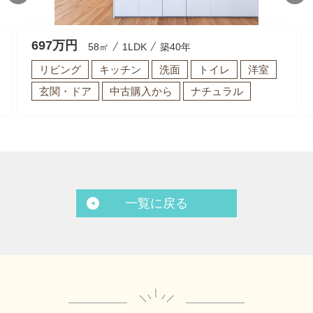
697
万円
58㎡
1LDK
築40年
リビング
キッチン
洗面
トイレ
洋室
玄関・ドア
中古購入から
ナチュラル
一覧に戻る