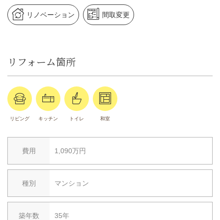
リノベーション
間取変更
リフォーム箇所
リビング
キッチン
トイレ
和室
費用
1,090万円
種別
マンション
築年数
35年