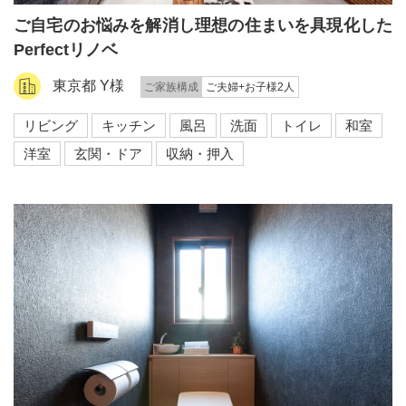
ご自宅のお悩みを解消し理想の住まいを具現化した
Perfectリノベ
東京都 Y様
ご家族構成
ご夫婦+お子様2人
リビング
キッチン
風呂
洗面
トイレ
和室
洋室
玄関・ドア
収納・押入