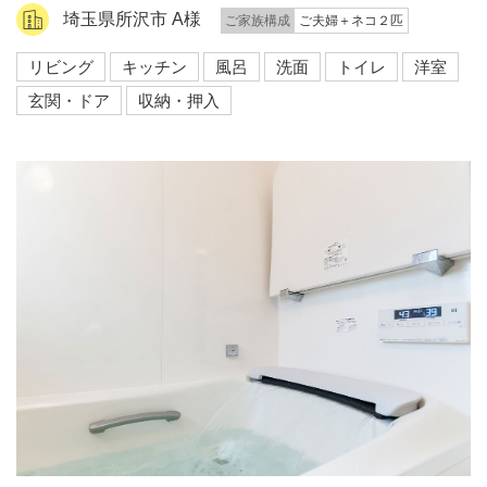
埼玉県所沢市 A様
ご家族構成
ご夫婦＋ネコ２匹
リビング
キッチン
風呂
洗面
トイレ
洋室
玄関・ドア
収納・押入