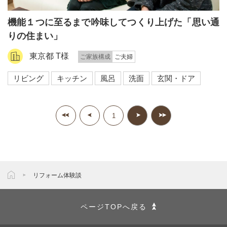
機能１つに至るまで吟味してつくり上げた「思い通
りの住まい」
東京都 T様
ご家族構成
ご夫婦
リビング
キッチン
風呂
洗面
玄関・ドア
1
リフォーム体験談
ページTOPへ戻る