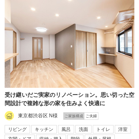
受け継いだご実家のリノベーション。思い切った空
間設計で複雑な形の家を住みよく快適に
東京都渋谷区 N様
ご家族構成
ご夫婦
リビング
キッチン
風呂
洗面
トイレ
洋室
玄関・ドア
収納・押入
階段
外壁・屋根