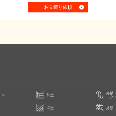
お見積り依頼
外構
チン
和室
エク
洋室
外壁