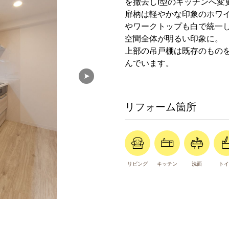
を撤去しI型のキッチンへ変
扉柄は軽やかな印象のホワ
やワークトップも白で統一
空間全体が明るい印象に。
上部の吊戸棚は既存のもの
んでいます。
リフォーム箇所
リビング
キッチン
洗面
トイ