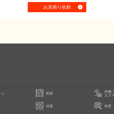
お見積り依頼
外構
チン
和室
エク
洋室
外壁