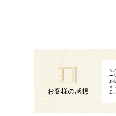
リ
ー
あ
ま
お客様の感想
思