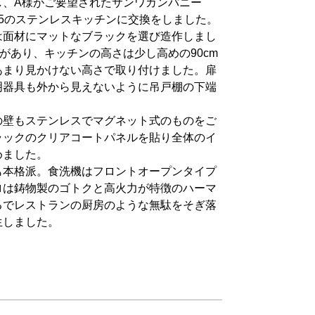
し、A様がご要望されたサンワカンパニー
5のステンレスキッチンに交換をしました。
は面材にマットなブラックを選び造作しまし
があり、キッチンの高さは少し高めの90cm
あまり見かけない高さで取り付けました。扉
明器具も外から見えないように吊戸棚の下端
の壁もステンレスでマグネット式のものをご
ラックのクリアコートパネルを貼り全体のイ
めました。
も本格派。食洗機はフロントオープンタイプ
ロは鋳物製のゴトクと高火力が特徴のハーマ
るでレストランの厨房のような無駄をそぎ落
生しました。
合わせるため、カップボードは造作にて作
しててが塞がっていても使えるようになり