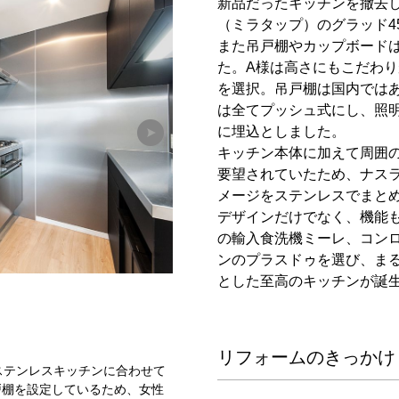
新品だったキッチンを撤去
（ミラタップ）のグラッド4
また吊戸棚やカップボード
た。A様は高さにもこだわり
を選択。吊戸棚は国内では
は全てプッシュ式にし、照
に埋込としました。
キッチン本体に加えて周囲
要望されていたため、ナス
メージをステンレスでまと
デザインだけでなく、機能
の輸入食洗機ミーレ、コン
ンのプラスドゥを選び、ま
とした至高のキッチンが誕
リフォームのきっかけ
ステンレスキッチンに合わせて
キッチン吊戸棚と高さ、扉の面材を
戸棚を設定しているため、女性
成しました。扉を全てプッシュ式と