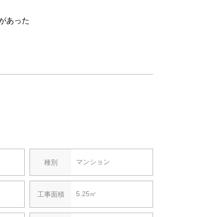
棚の下には埋込型の照明器具を取り付けて
があった
マンション
種別
5.25㎡
工事面積