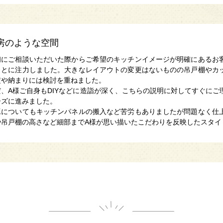
房のような空間
初にご相談いただいた際からご希望のキッチンイメージが明確にあるお
ことに注力しました。大きなレイアウトの変更はないものの吊戸棚やカ
定や納まりには検討を重ねました。
だ、A様ご自身もDIYなどに造詣が深く、こちらの説明に対してすぐに
ーズに進みました。
工についてもキッチンパネルの搬入など苦労もありましたが問題なく仕
や吊戸棚の高さなど細部までA様が思い描いたこだわりを反映したスタイ