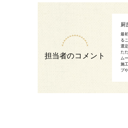
厨
最
る
選
た
担当者のコメント
ム
施
プ