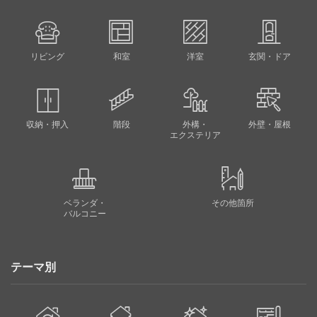
リビング
和室
洋室
玄関・ドア
収納・押入
階段
外構・
外壁・屋根
エクステリア
ベランダ・
その他箇所
バルコニー
テーマ別