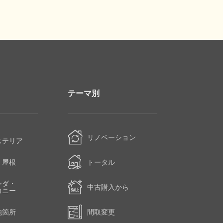
テーマ別
・
リノベーション
ステリア
・屋根
トータル
ンダ・
中古購入から
コニー
他箇所
間取変更