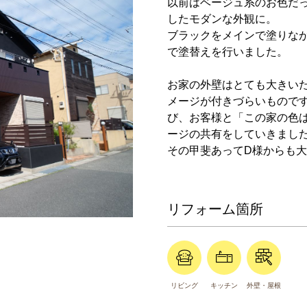
以前はベージュ系のお色だ
したモダンな外観に。
ブラックをメインで塗りな
で塗替えを行いました。
お家の外壁はとても大きい
メージが付きづらいもので
び、お客様と「この家の色
ージの共有をしていきまし
その甲斐あってD様からも
リフォーム箇所
リビング
キッチン
外壁・屋根