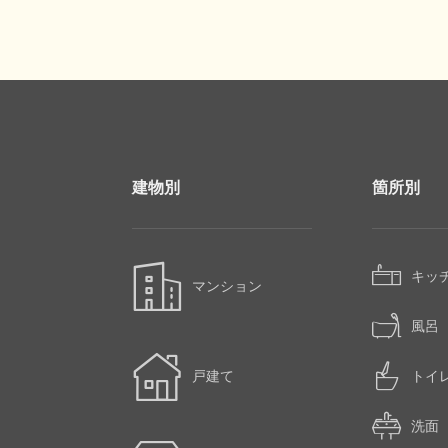
建物別
箇所別
キッ
マンション
風呂
戸建て
トイ
洗面