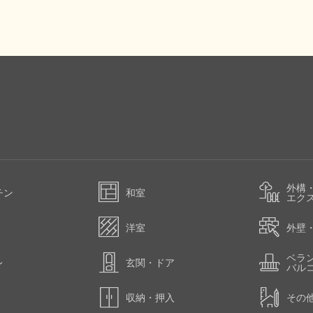
外構
チン
和室
エク
洋室
外壁
ベラ
レ
玄関・ドア
バル
収納・押入
その