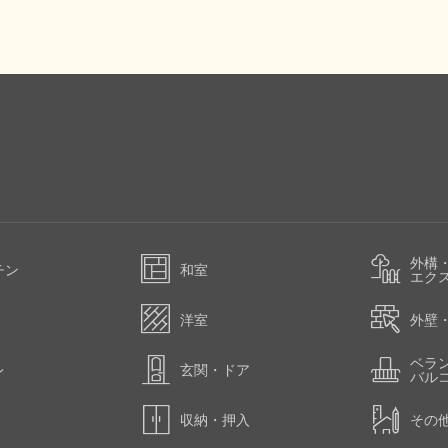
外構
チン
和室
エク
洋室
外壁
ベラ
レ
玄関・ドア
バル
収納・押入
その