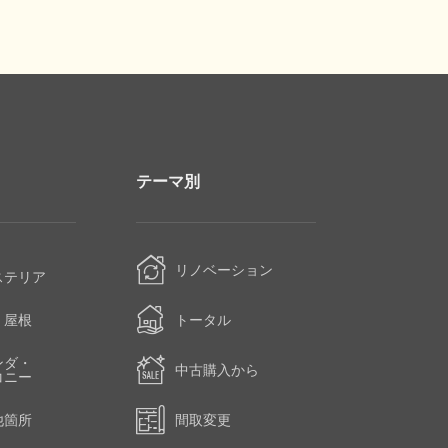
テーマ別
・
リノベーション
ステリア
・屋根
トータル
ンダ・
中古購入から
コニー
他箇所
間取変更