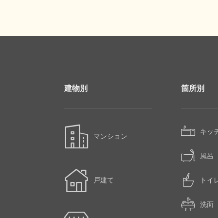
建物別
箇所別
キッ
マンション
風呂
戸建て
トイ
洗面