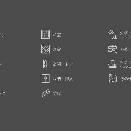
外構
チン
和室
エク
洋室
外壁
ベラ
レ
玄関・ドア
バル
収納・押入
その
ング
階段