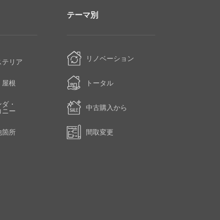
テーマ別
・
リノベーション
ステリア
・屋根
トータル
ンダ・
中古購入から
コニー
他箇所
間取変更