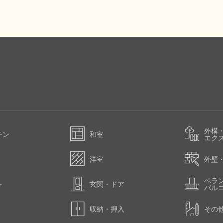
外構
チン
和室
エク
洋室
外壁
ベラ
レ
玄関・ドア
バル
収納・押入
その