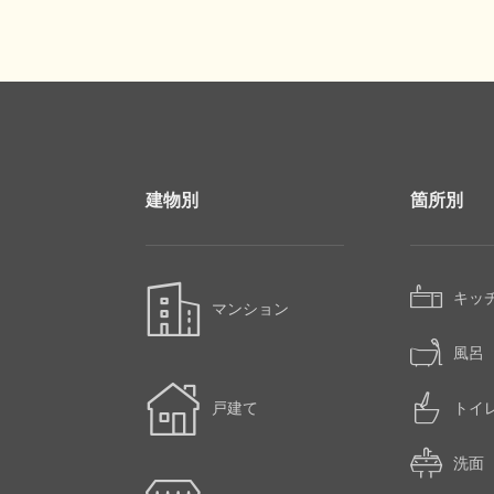
建物別
箇所別
キッ
マンション
風呂
戸建て
トイ
洗面