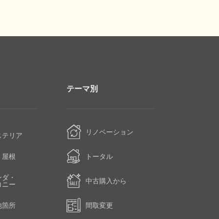
テーマ別
・
リノベーション
ステリア
・屋根
トータル
ンダ・
中古購入から
コニー
他箇所
間取変更