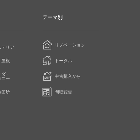
テーマ別
・
リノベーション
ステリア
・屋根
トータル
ンダ・
中古購入から
コニー
他箇所
間取変更