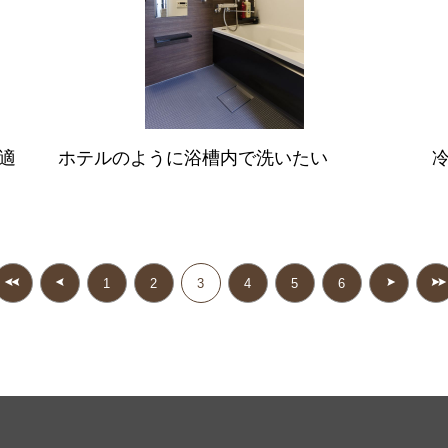
適
ホテルのように浴槽内で洗いたい
1
2
3
4
5
6