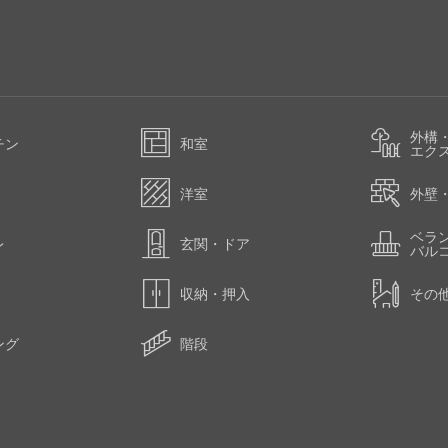
外構
チン
和室
エク
洋室
外壁
ベラ
レ
玄関・ドア
バル
収納・押入
その
ング
階段