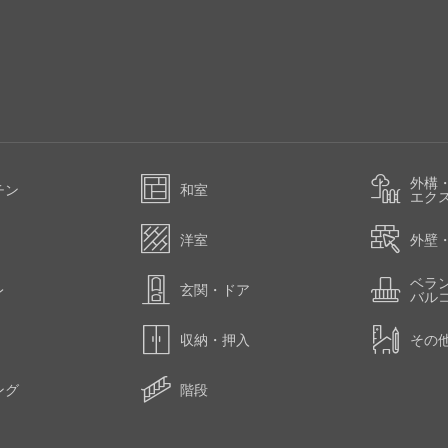
外構
チン
和室
エク
洋室
外壁
ベラ
レ
玄関・ドア
バル
収納・押入
その
ング
階段