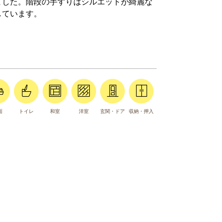
ました。階段の手すりはシルエットが綺麗な
しています。
面
トイレ
和室
洋室
玄関・ドア
収納・押入