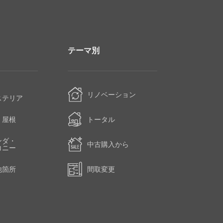
テーマ別
・
リノベーション
ステリア
・屋根
トータル
ンダ・
中古購入から
コニー
他箇所
間取変更