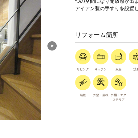
つの空間になり開放感が出
アイアン製の手すりを設置
リフォーム箇所
リビング
キッチン
風呂
洗
階段
外壁・屋根
外構・エク
ステリア