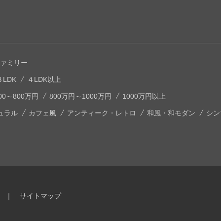
ァミリー
３LDK
４LDK以上
00～800万円
800万円～1000万円
1000万円以上
ュラル
カフェ風
アンティーク・レトロ
和風・和モダン
シン
｜
サイトマップ