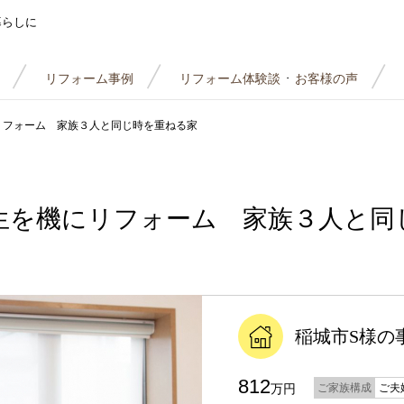
暮らしに
リフォーム事例
リフォーム体験談
お客様の声
・
リフォーム 家族３人と同じ時を重ねる家
生を機にリフォーム 家族３人と同
稲城市S様の
812
万円
ご家族構成
ご夫