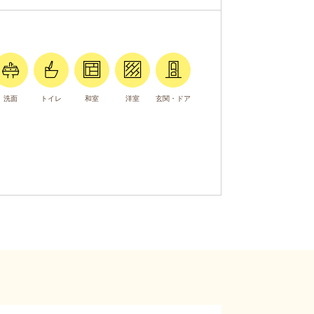
洗面
トイレ
和室
洋室
玄関・ドア