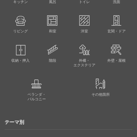
キッチン
風呂
トイレ
洗面
リビング
和室
洋室
玄関・ドア
収納・押入
階段
外構・
外壁・屋根
エクステリア
ベランダ・
その他箇所
バルコニー
テーマ別