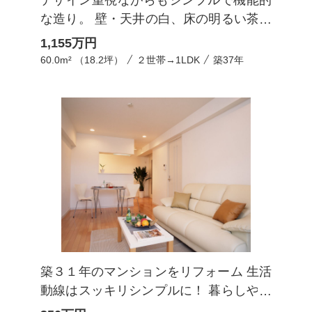
デザイン重視ながらもシンプルで機能的
な造り。 壁・天井の白、床の明るい茶色
で清潔感と明るさを。
1,155
万円
60.0m² （18.2坪）
２世帯→1LDK
築37年
築３１年のマンションをリフォーム 生活
動線はスッキリシンプルに！ 暮らしやす
い空間の実現