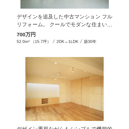
デザインを追及した中古マンション フル
リフォーム。 クールでモダンな住まいが
誕生。
700
万円
52.0m² （15.7坪）
2DK→1LDK
築30年