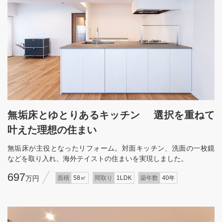
無垢床とゆとりあるキッチン 選択を重ねて
叶えた理想の住まい
無垢床が主役となったリフォーム。対面キッチン、洗面の一枚鏡
などを取り入れ、海外テイストの住まいを実現しました。
697
万円
面積
58㎡
間取り
1LDK
築年数
40年