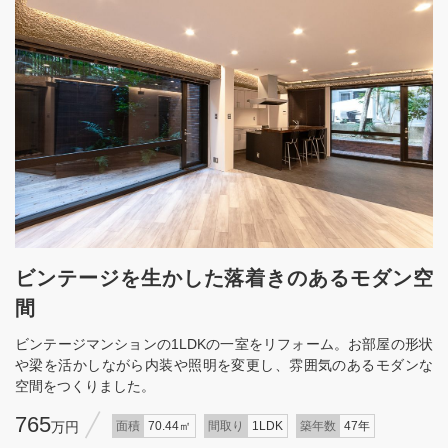
ビンテージを生かした落着きのあるモダン空
間
ビンテージマンションの1LDKの一室をリフォーム。お部屋の形状
や梁を活かしながら内装や照明を変更し、雰囲気のあるモダンな
空間をつくりました。
765
万円
面積
70.44㎡
間取り
1LDK
築年数
47年