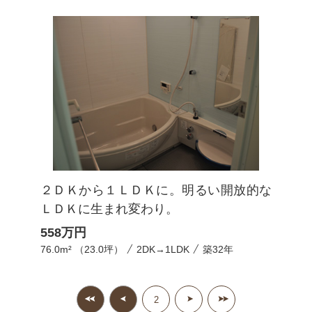
２ＤＫから１ＬＤＫに。明るい開放的な
ＬＤＫに生まれ変わり。
558
万円
76.0m² （23.0坪）
2DK→1LDK
築32年
2