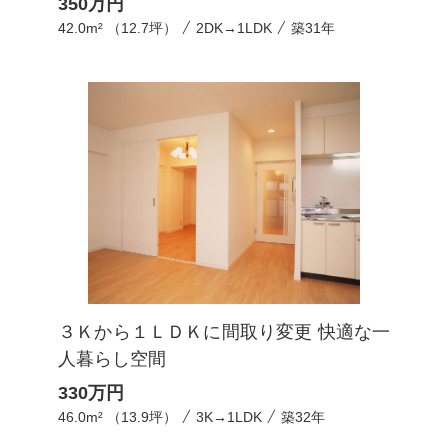
350
万円
42.0m² （12.7坪）
2DK→1LDK
築31年
３Ｋから１ＬＤＫに間取り変更 快適な一
人暮らし空間
330
万円
46.0m² （13.9坪）
3K→1LDK
築32年