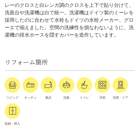
レーのクロスと白レンガ調のクロスを上下で貼り分けて、
洗面台や洗濯機は白で統一。洗濯機はドイツ製のミーレを
採用したのに合わせて水栓もドイツの水栓メーカー、グロ
ーエで揃えました。空間の洗練性を損なわないように、洗
濯機の排水ホースを隠すカバーを造作しています。
リフォーム箇所
リビング
キッチン
風呂
洗面
トイレ
洋室
玄関・ドア
収納・押入