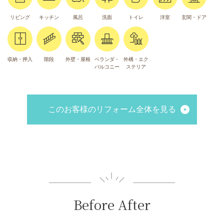
リビング
キッチン
風呂
洗面
トイレ
洋室
玄関・ドア
収納・押入
階段
外壁・屋根
ベランダ・
外構・エク
バルコニー
ステリア
このお客様のリフォーム全体を見る
Before After