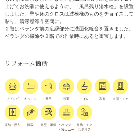
上げてお洗濯に使えるように、「風呂残り湯水栓」を設置
しました。壁や床のクロスは波模様のものをチョイスして
貼り、清潔感漂う空間に。
２階はベランダ前の広縁部分に洗面化粧台を置きました。
ベランダの掃除や２階での作業時にあると重宝します。
リフォーム箇所
リビング
キッチン
風呂
洗面
トイレ
和室
玄関・ドア
収納・押入
階段
外壁・屋根
ベランダ・
外構・エク
バルコニー
ステリア