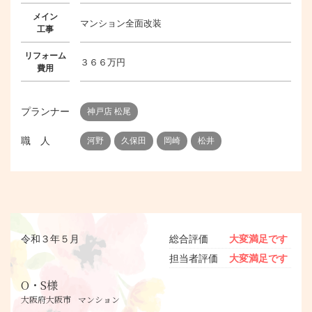
メイン
マンション全面改装
工事
リフォーム
３６６万円
費用
プランナー
神戸店 松尾
職 人
河野
久保田
岡崎
松井
令和３年５月
総合評価
大変満足です
担当者評価
大変満足です
O・S様
大阪府大阪市
マンション