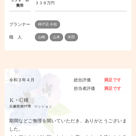
リフォーム
３３８万円
費用
プランナー
神戸店 今枝
職 人
山崎
山本
米田
令和３年４月
総合評価
満足です
担当者評価
満足です
Ｋ・Ｃ様
兵庫県神戸市
マンション
期間などご無理を聞いていただき、ありがとうございま
した。