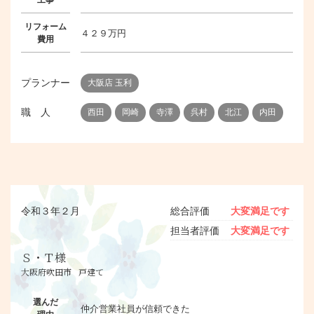
工事
リフォーム
４２９万円
費用
プランナー
大阪店 玉利
職 人
西田
岡崎
寺澤
呉村
北江
内田
令和３年２月
総合評価
大変満足です
担当者評価
大変満足です
Ｓ・Ｔ様
大阪府吹田市
戸建て
選んだ
仲介営業社員が信頼できた