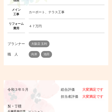
理由
メイン
カーポート、テラス工事
工事
リフォーム
４７万円
費用
プランナー
大阪店 玉利
職 人
向井
池田
令和３年５月
総合評価
大変満足です
担当者評価
大変満足です
N・T様
兵庫県神戸市
マンション