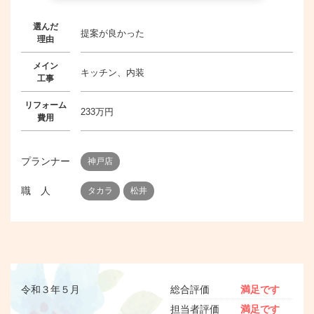
選んだ
提案が良かった
理由
メイン
キッチン、内装
工事
リフォーム
233万円
費用
プランナー
神戸店
職 人
タカラ
松井
令和３年５月
総合評価
満足です
担当者評価
満足です