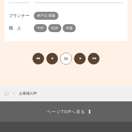
プランナー
神戸店 齋藤
職 人
中村
松井
伊藤
56
お客様の声
ページTOPへ戻る