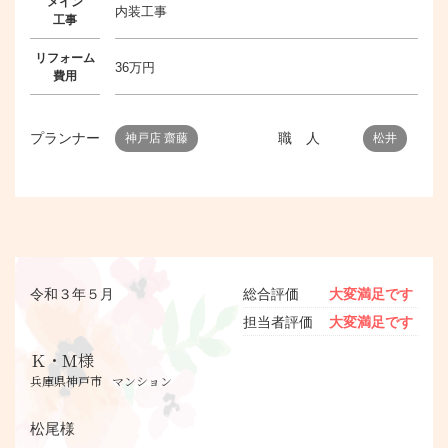
メイン
内装工事
工事
リフォーム
36万円
費用
プランナー
職 人
神戸店 齋藤
松井
令和３年５月
総合評価
大変満足です
担当者評価
大変満足です
Ｋ・Ｍ様
兵庫県神戸市
マンション
松尾様