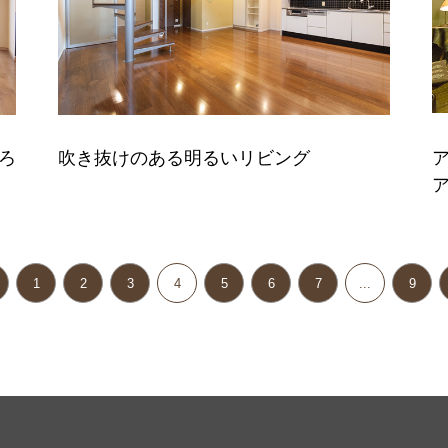
ろ
吹き抜けのある明るいリビング
1
2
3
4
5
6
7
...
9