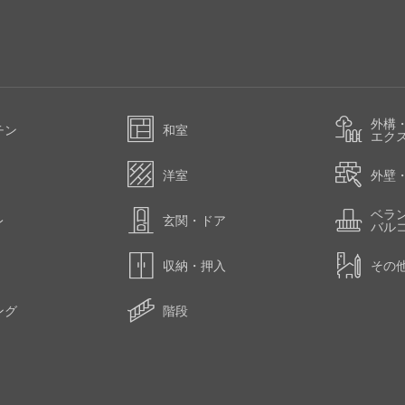
外構
チン
和室
エク
洋室
外壁
ベラ
レ
玄関・ドア
バル
収納・押入
その
ング
階段