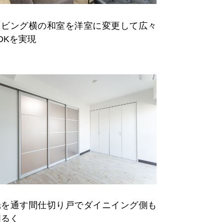
リビング横の和室を洋室に変更して広々
DKを実現
光を通す間仕切り戸でダイニイング側も
明るく