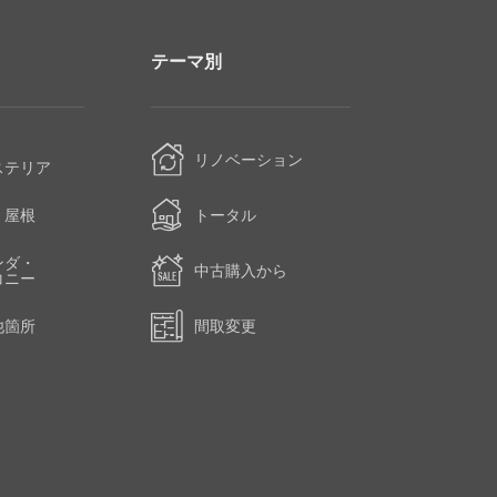
テーマ別
・
リノベーション
ステリア
・屋根
トータル
ンダ・
中古購入から
コニー
他箇所
間取変更