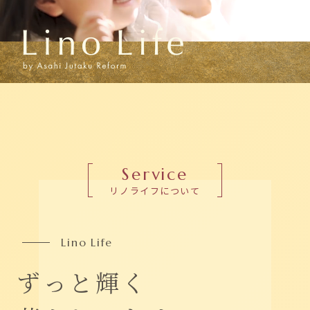
Service
リノライフについて
L
i
n
o
L
i
f
e
ず
っ
と
輝
く