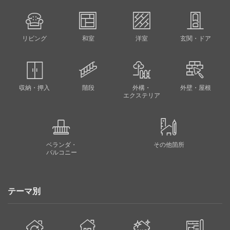
リビング
和室
洋室
玄関・ドア
収納・押入
階段
外構・
外壁・屋根
エクステリア
ベランダ・
その他箇所
バルコニー
テーマ別