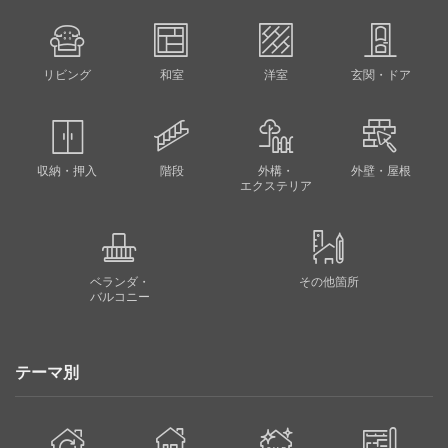
リビング
和室
洋室
玄関・ドア
収納・押入
階段
外構・
外壁・屋根
エクステリア
ベランダ・
その他箇所
バルコニー
テーマ別