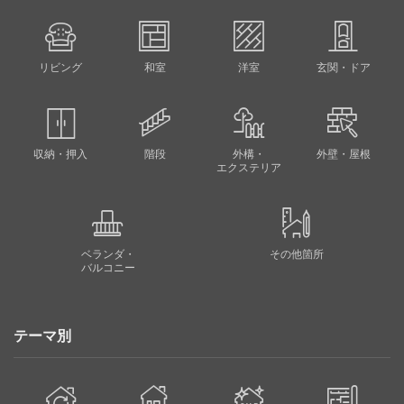
リビング
和室
洋室
玄関・ドア
収納・押入
階段
外構・
外壁・屋根
エクステリア
ベランダ・
その他箇所
バルコニー
テーマ別