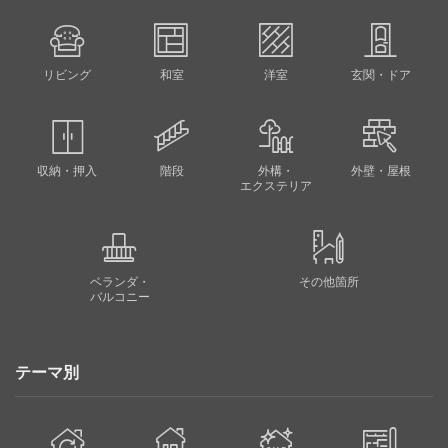
リビング
和室
洋室
玄関・ドア
収納・押入
階段
外構・
外壁・屋根
エクステリア
ベランダ・
その他箇所
バルコニー
テーマ別