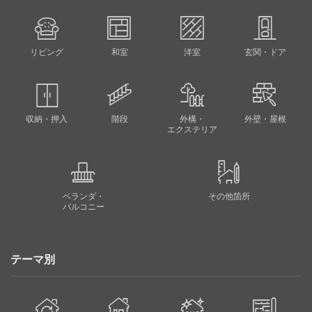
リビング
和室
洋室
玄関・ドア
収納・押入
階段
外構・
外壁・屋根
エクステリア
ベランダ・
その他箇所
バルコニー
テーマ別