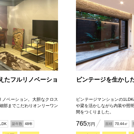
えたフルリノベーショ
ビンテージを生かし
リノベーション。大胆なクロス
ビンテージマンションの1LD
細部までこだわりオンリーワン
や梁を活かしながら内装や照
間をつくりました。
765
LDK
築年数
48年
万円
面積
70.44㎡