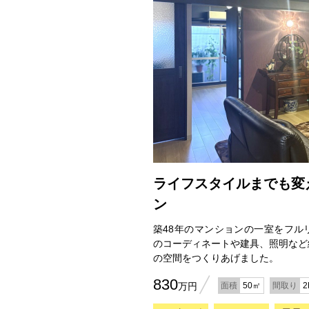
ライフスタイルまでも変
ン
築48年のマンションの一室をフル
のコーディネートや建具、照明など
の空間をつくりあげました。
830
万円
面積
50㎡
間取り
2