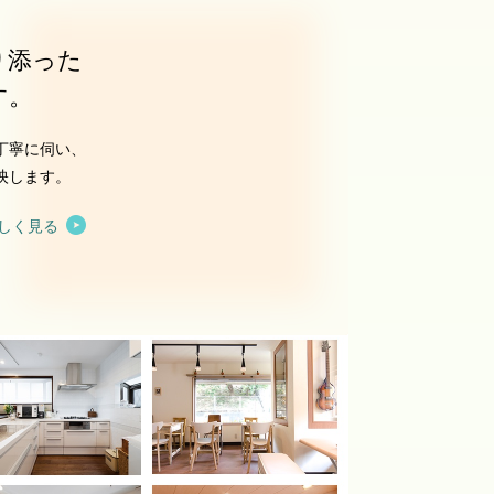
り添った
す。
丁寧に伺い、
映します。
しく見る