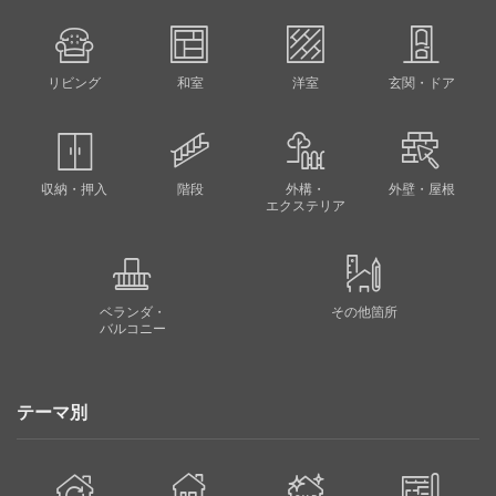
リビング
和室
洋室
玄関・ドア
収納・押入
階段
外構・
外壁・屋根
エクステリア
ベランダ・
その他箇所
バルコニー
テーマ別